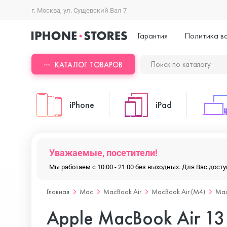
г. Москва, ул. Сущевский Вал 7
Гарантия
Политика в
КАТАЛОГ ТОВАРОВ
iPhone
iPad
iPhone 17 Pro Max
iPad Pro
Уважаемые, посетители!
Мы работаем с 10:00 - 21:00 без выходных. Для Вас дос
iPhone 17 Pro
iPad Air
Главная
Mac
MacBook Air
MacBook Air (M4)
Mac
Apple MacBook Air 1