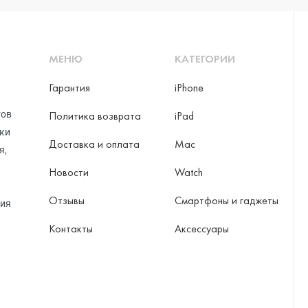
МЕНЮ
КАТЕГОРИИ
Гарантия
iPhone
тов
Политика возврата
iPad
рки
Доставка и оплата
Mac
я,
Новости
Watch
Отзывы
Смартфоны и гаджеты
ция
Контакты
Аксессуары