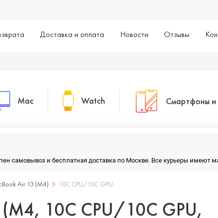
озврата
Доставка и оплата
Новости
Отзывы
Кон
Mac
Watch
Смартфоны и
MacBook Pro
Watch Series 11
Смартфоны
тупен самовывоз и бесплатная доставка по Москве. Все курьеры имеют 
MacBook Air
Watch Series 10
Умные часы
Book Air 13 (M4)
10C CPU/10C GPU
3 (M4, 10C CPU/10C GPU,