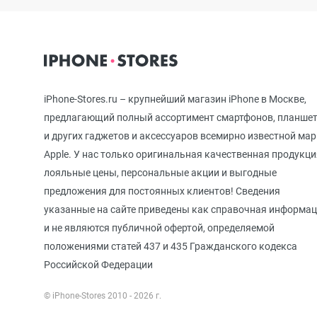
iPhone 12 mini
iPhone 11 Pro Max
iPhone-Stores.ru – крупнейший магазин iPhone в Москве,
предлагающий полный ассортимент смартфонов, планше
и других гаджетов и аксессуаров всемирно известной ма
iPhone 11 Pro
Apple. У нас только оригинальная качественная продукци
лояльные цены, персональные акции и выгодные
предложения для постоянных клиентов! Сведения
iPhone 11
указанные на сайте приведены как справочная информа
и не являются публичной офертой, определяемой
положениями статей 437 и 435 Гражданского кодекса
iPhone XS Max
Российской Федерации
© iPhone-Stores 2010 - 2026 г.