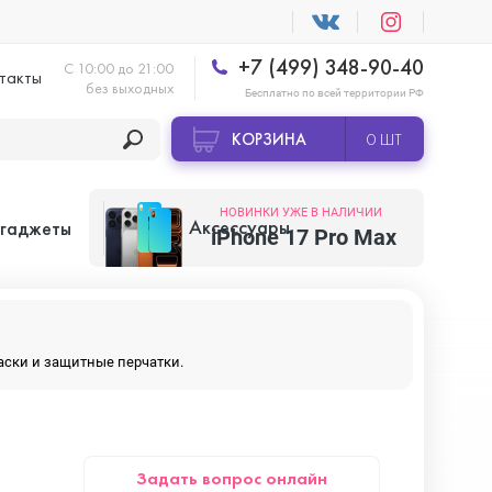
+7 (499) 348-90-40
С 10:00 до 21:00
такты
без выходных
Бесплатно по всей территории РФ
КОРЗИНА
0 ШТ
НОВИНКИ УЖЕ В НАЛИЧИИ
Аксессуары
 гаджеты
iPhone 17 Pro Max
Apple AirTag
маски и защитные перчатки.
Apple HomePod
Задать вопрос онлайн