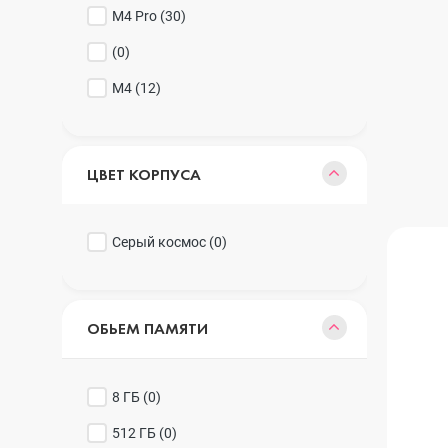
M4 Pro (
30
)
iPhone 16 Plus
(
0
)
M4 (
12
)
iPhone 16
ЦВЕТ КОРПУСА
iPhone 15 Pro Max
Серый космос (
0
)
iPhone 15 Pro
ОБЬЕМ ПАМЯТИ
iPhone 15 Plus
8 ГБ (
0
)
512 ГБ (
iPhone 15
0
)