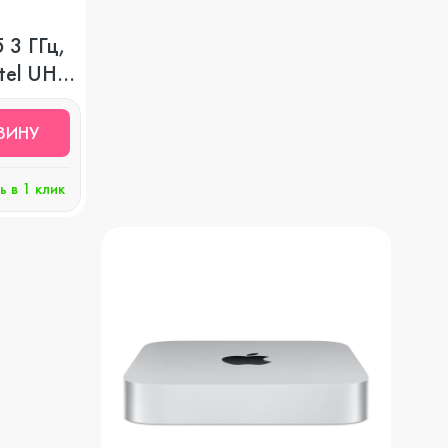
Экшн-камеры
5 3 ГГц,
ntel UHD
Защитные стекла
ЗИНУ
ь в 1 клик
Чехлы
Наушники