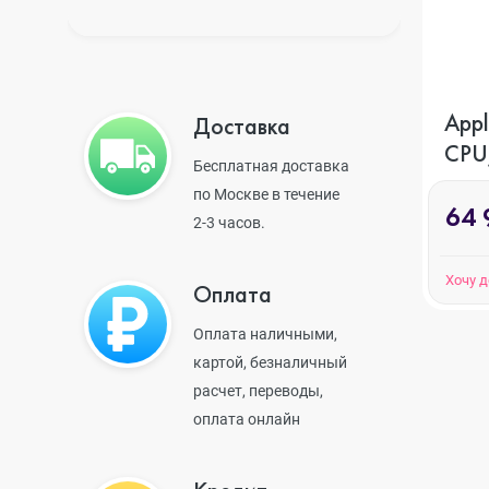
iPhone 14 Pro Max
Appl
Доставка
CPU
iPhone 14 Pro
Бесплатная доставка
ГБ,
по Москве в течение
64 
2-3 часов.
iPhone 14 Plus
Хочу 
Оплата
iPhone 14
Оплата наличными,
картой, безналичный
расчет, переводы,
оплата онлайн
iPhone 13 Pro Max