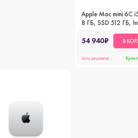
Watch SE 2
Apple Mac mini 6C i
8 ГБ, SSD 512 ГБ, I
Graphics 630
Watch SE
54 940₽
В КОР
Купит
Хочу дешевле!
Watch Ultra 3
Watch Ultra 2
Watch Ultra