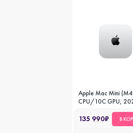
Apple Mac Mini (M4
CPU/10C GPU, 202
ГБ, 256 GB SSD
135 990₽
В КО