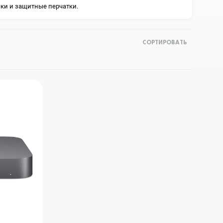
Apple TV
ски и защитные перчатки.
Bluetooth колонки
СОРТИРОВАТЬ
Magic Keyboard
ЗУ и кабели
Игровые консоли
Ремешки для AW