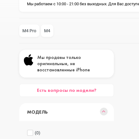
iPhone 17E
Apple iPad
Мы работаем с 10:00 - 21:00 без выходных. Для Вас дост
iPhone 17 Air
iPad Mini
M4 Pro
M4
iPhone 17
Аксессуары
Мы продаем только
оригинальные, не
восстановленные iPhone
iPhone 16E
Есть вопросы по модели?
iPhone 16 Pro Max
МОДЕЛЬ
iPhone 16 Pro
(
0
)