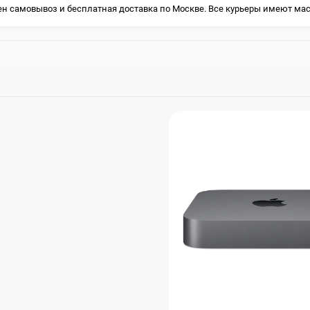
MacBook Neo
Watch Series 9
Планшеты
упен самовывоз и бесплатная доставка по Москве. Все курьеры имеют ма
Mac mini
Watch Series 8
Наушники
iMac
Watch Series 7
Mac Studio
Watch Series 6
Аксессуары
Watch Series 5
Watch SE 3