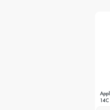
iPhone 7
iPhone 6s Plus
iPhone 6s
iPhone SE 2020
iPhone SE 2022
Appl
14C
24 Г
iPhone SE