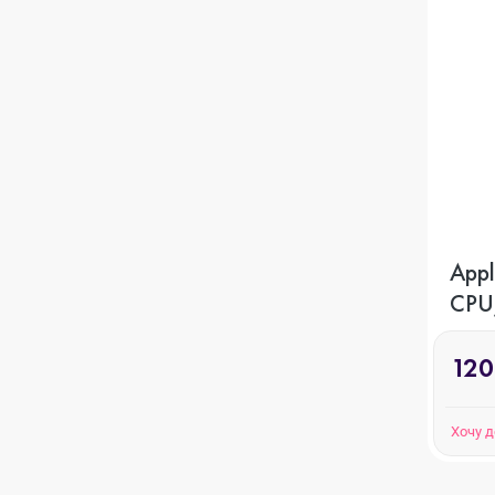
iPhone 12 mini
iPhone 11 Pro Max
iPhone 11 Pro
Appl
CPU
iPhone 11
ГБ, 
120
iPhone XS Max
Хочу 