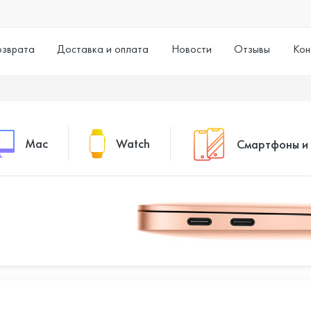
озврата
Доставка и оплата
Новости
Отзывы
Кон
Mac
Watch
Смартфоны и
MacBook Pro
Watch Series 11
Смартфоны
MacBook Air
Watch Series 10
Умные часы