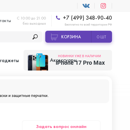
+7 (499) 348-90-40
С 10:00 до 21:00
такты
без выходных
Бесплатно по всей территории РФ
КОРЗИНА
0 ШТ
НОВИНКИ УЖЕ В НАЛИЧИИ
Аксессуары
 гаджеты
iPhone 17 Pro Max
Apple AirTag
маски и защитные перчатки.
Apple HomePod
Задать вопрос онлайн