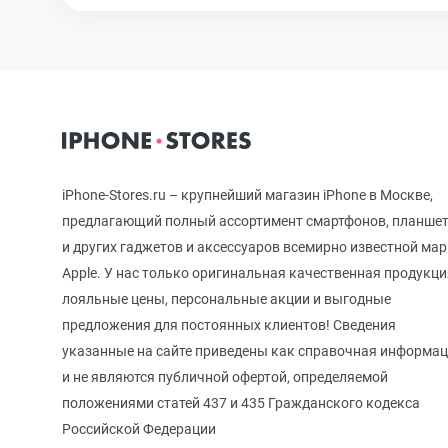
iPhone 12 mini
iPhone 11 Pro Max
iPhone-Stores.ru – крупнейший магазин iPhone в Москве,
iPhone 11 Pro
предлагающий полный ассортимент смартфонов, планше
и других гаджетов и аксессуаров всемирно известной ма
Apple. У нас только оригинальная качественная продукци
iPhone 11
лояльные цены, персональные акции и выгодные
предложения для постоянных клиентов! Сведения
указанные на сайте приведены как справочная информа
iPhone XS Max
и не являются публичной офертой, определяемой
положениями статей 437 и 435 Гражданского кодекса
Российской Федерации