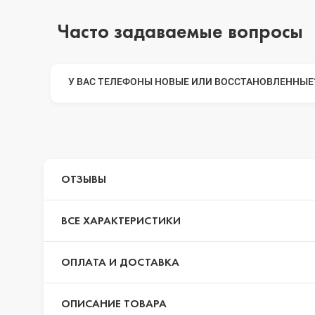
Часто задаваемые вопросы
iPhone 14 Pro Max
У ВАС ТЕЛЕФОНЫ НОВЫЕ ИЛИ ВОССТАНОВЛЕННЫЕ
iPhone 14 Pro
iPhone 14 Plus
ОТЗЫВЫ
iPhone 14
ВСЕ ХАРАКТЕРИСТИКИ
ОПЛАТА И ДОСТАВКА
iPhone 13 Pro Max
ОПИСАНИЕ ТОВАРА