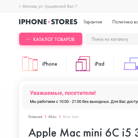
г. Москва, ул. Сущевский Вал 7
Гарантия
Политика в
КАТАЛОГ ТОВАРОВ
iPhone
iPad
iPhone 17 Pro Max
iPad Pro
Уважаемые, посетители!
Мы работаем с 10:00 - 21:00 без выходных. Для Вас дос
iPhone 17 Pro
iPad Air
Главная
Mac
Mac mini
Apple Mac mini 6C i5 3