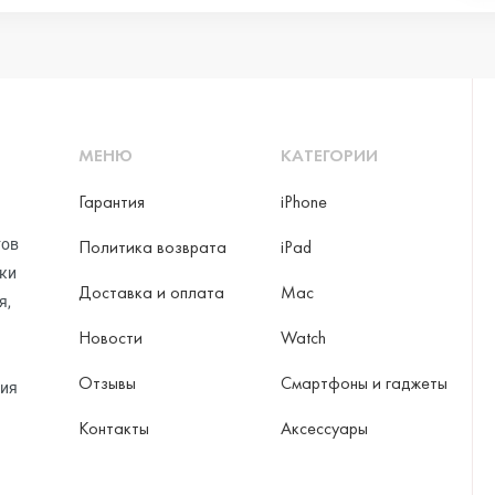
МЕНЮ
КАТЕГОРИИ
Гарантия
iPhone
тов
Политика возврата
iPad
рки
Доставка и оплата
Mac
я,
Новости
Watch
Отзывы
Смартфоны и гаджеты
ция
Контакты
Аксессуары