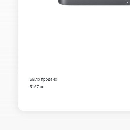
iPhone 16 Plus
iPhone 16
iPhone 15 Pro Max
Было продано
iPhone 15 Pro
5167 шт.
iPhone 15 Plus
iPhone 15