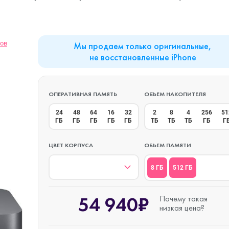
MacBook Neo
Watch Series 9
Планшеты
Mac mini
Watch Series 8
Наушники
вов
Мы продаем только оригинальные,
не восстановленные iPhone
iMac
Watch Series 7
ОПЕРАТИВНАЯ ПАМЯТЬ
ОБЪЕМ НАКОПИТЕЛЯ
24
48
64
16
32
2
8
4
256
51
ГБ
ГБ
ГБ
ГБ
ГБ
ТБ
ТБ
ТБ
ГБ
Г
Mac Studio
Watch Series 6
ЦВЕТ КОРПУСА
ОБЬЕМ ПАМЯТИ
Аксессуары
Watch Series 5
8 ГБ
512 ГБ
54 940₽
Почему такая
Watch SE 3
низкая цена?