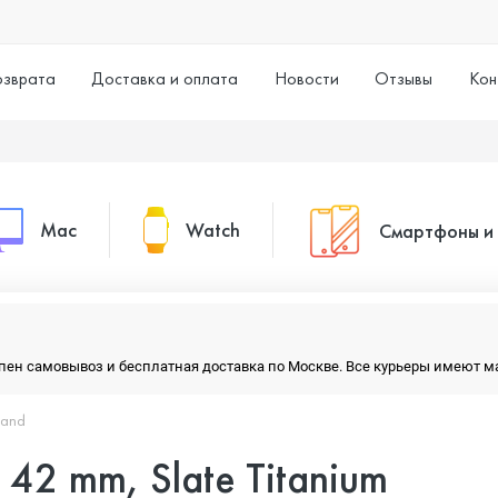
озврата
Доставка и оплата
Новости
Отзывы
Кон
Mac
Watch
Смартфоны и
MacBook Pro
Watch Series 11
Смартфоны
тупен самовывоз и бесплатная доставка по Москве. Все курьеры имеют 
MacBook Air
Watch Series 10
Умные часы
Band
 42 mm, Slate Titanium