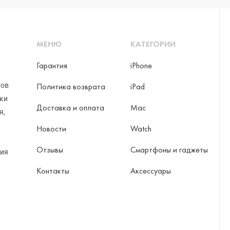
МЕНЮ
КАТЕГОРИИ
Гарантия
iPhone
тов
Политика возврата
iPad
рки
Доставка и оплата
Mac
я,
Новости
Watch
Отзывы
Смартфоны и гаджеты
ция
Контакты
Аксессуары