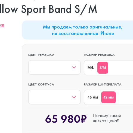
MacBook Neo
Watch Series 9
Планшеты
ellow Sport Band S/M
Mac mini
Watch Series 8
Наушники
вов
Мы продаем только оригинальные,
не восстановленные iPhone
iMac
Watch Series 7
ЦВЕТ РЕМЕШКА
РАЗМЕР РЕМЕШКА
S/M
M/L
Mac Studio
Watch Series 6
ЦВЕТ КОРПУСА
РАЗМЕР ЦИФЕРБЛАТА
Аксессуары
Watch Series 5
42 мм
46 мм
65 980₽
Почему такая
Watch SE 3
низкая цена?