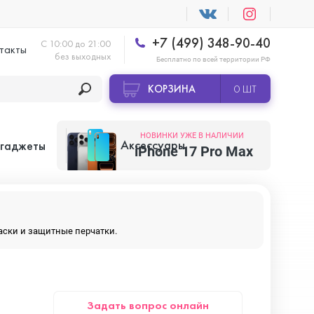
+7 (499) 348-90-40
С 10:00 до 21:00
такты
без выходных
Бесплатно по всей территории РФ
КОРЗИНА
0 ШТ
НОВИНКИ УЖЕ В НАЛИЧИИ
Аксессуары
 гаджеты
iPhone 17 Pro Max
Apple AirTag
маски и защитные перчатки.
Apple HomePod
Задать вопрос онлайн