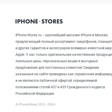
iPhone 12 mini
iPhone 11 Pro Max
iPhone-Stores.ru – крупнейший магазин iPhone в Москве,
предлагающий полный ассортимент смартфонов, планше
и других гаджетов и аксессуаров всемирно известной ма
iPhone 11 Pro
Apple. У нас только оригинальная качественная продукци
лояльные цены, персональные акции и выгодные
предложения для постоянных клиентов! Сведения
iPhone 11
указанные на сайте приведены как справочная информа
и не являются публичной офертой, определяемой
положениями статей 437 и 435 Гражданского кодекса
iPhone XS Max
Российской Федерации
© iPhone-Stores 2010 - 2026 г.