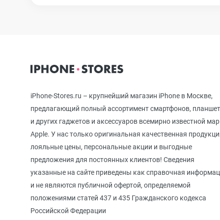
iPhone 12 mini
iPhone 11 Pro Max
iPhone-Stores.ru – крупнейший магазин iPhone в Москве,
iPhone 11 Pro
предлагающий полный ассортимент смартфонов, планше
и других гаджетов и аксессуаров всемирно известной ма
Apple. У нас только оригинальная качественная продукци
iPhone 11
лояльные цены, персональные акции и выгодные
предложения для постоянных клиентов! Сведения
указанные на сайте приведены как справочная информа
iPhone XS Max
и не являются публичной офертой, определяемой
положениями статей 437 и 435 Гражданского кодекса
Российской Федерации