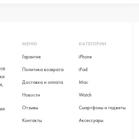
МЕНЮ
КАТЕГОРИИ
Гарантия
iPhone
тов
Политика возврата
iPad
рки
Доставка и оплата
Mac
я,
Новости
Watch
Отзывы
Смартфоны и гаджеты
ция
Контакты
Аксессуары