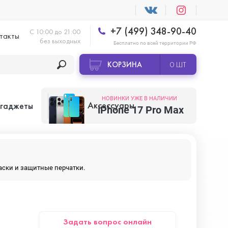
+7 (499) 348-90-40
С 10:00 до 21:00
такты
без выходных
Бесплатно по всей территории РФ
КОРЗИНА
0 ШТ
НОВИНКИ УЖЕ В НАЛИЧИИ
Аксессуары
 гаджеты
iPhone 17 Pro Max
Apple AirTag
маски и защитные перчатки.
Apple HomePod
Задать вопрос онлайн