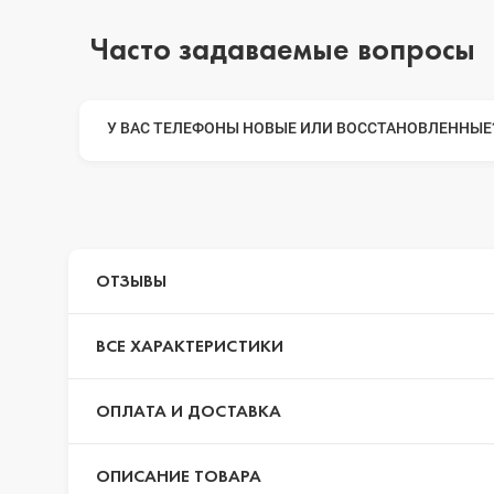
Часто задаваемые вопросы
iPhone 14 Pro Max
У ВАС ТЕЛЕФОНЫ НОВЫЕ ИЛИ ВОССТАНОВЛЕННЫЕ
iPhone 14 Pro
iPhone 14 Plus
ОТЗЫВЫ
iPhone 14
ВСЕ ХАРАКТЕРИСТИКИ
ОПЛАТА И ДОСТАВКА
iPhone 13 Pro Max
ОПИСАНИЕ ТОВАРА