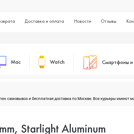
озврата
Доставка и оплата
Новости
Отзывы
Кон
Mac
Watch
Смартфоны и
MacBook Pro
Watch Series 11
Смартфоны
тупен самовывоз и бесплатная доставка по Москве. Все курьеры имеют 
MacBook Air
Watch Series 10
Умные часы
mm, Starlight Aluminum