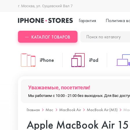
г. Москва, ул. Сущевский Вал 7
Гарантия
Политика в
КАТАЛОГ ТОВАРОВ
iPhone
iPad
iPhone 17 Pro Max
iPad Pro
Уважаемые, посетители!
Мы работаем с 10:00 - 21:00 без выходных. Для Вас дос
iPhone 17 Pro
iPad Air
Главная
Mac
MacBook Air
MacBook Air (M5)
Mac
Apple MacBook Air 1