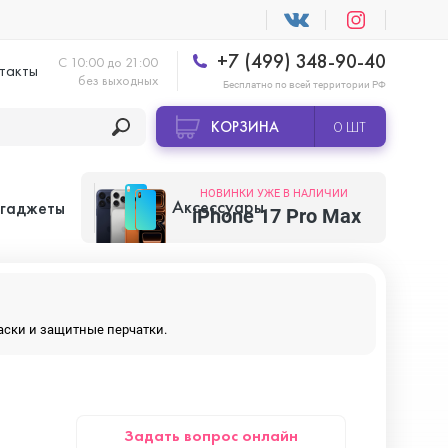
+7 (499) 348-90-40
С 10:00 до 21:00
такты
без выходных
Бесплатно по всей территории РФ
КОРЗИНА
0 ШТ
НОВИНКИ УЖЕ В НАЛИЧИИ
Аксессуары
 гаджеты
iPhone 17 Pro Max
Apple AirTag
маски и защитные перчатки.
Apple HomePod
Задать вопрос онлайн