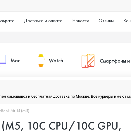
озврата
Доставка и оплата
Новости
Отзывы
Кон
Mac
Watch
Смартфоны и
MacBook Pro
Watch Series 11
Смартфоны
тупен самовывоз и бесплатная доставка по Москве. Все курьеры имеют 
MacBook Air
Watch Series 10
Умные часы
Book Air 15 (M5)
5 (M5, 10C CPU/10C GPU,