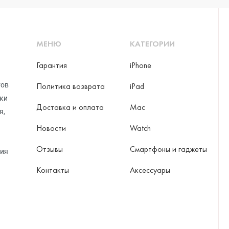
МЕНЮ
КАТЕГОРИИ
Гарантия
iPhone
тов
Политика возврата
iPad
рки
Доставка и оплата
Mac
я,
Новости
Watch
Отзывы
Смартфоны и гаджеты
ция
Контакты
Аксессуары