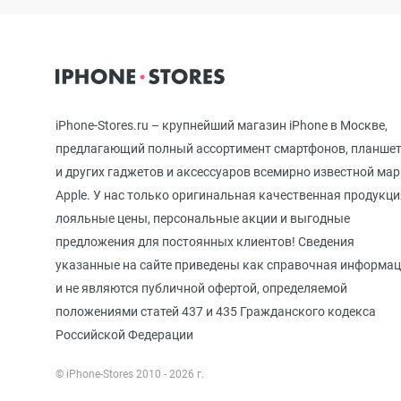
iPhone 12 mini
iPhone 11 Pro Max
iPhone-Stores.ru – крупнейший магазин iPhone в Москве,
предлагающий полный ассортимент смартфонов, планше
и других гаджетов и аксессуаров всемирно известной ма
iPhone 11 Pro
Apple. У нас только оригинальная качественная продукци
лояльные цены, персональные акции и выгодные
предложения для постоянных клиентов! Сведения
iPhone 11
указанные на сайте приведены как справочная информа
и не являются публичной офертой, определяемой
положениями статей 437 и 435 Гражданского кодекса
iPhone XS Max
Российской Федерации
© iPhone-Stores 2010 - 2026 г.