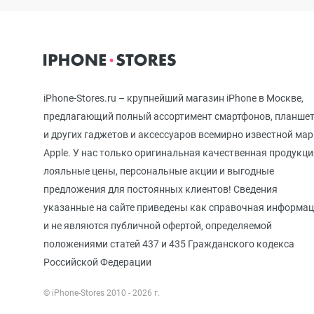
iPhone 12 mini
iPhone 11 Pro Max
iPhone-Stores.ru – крупнейший магазин iPhone в Москве,
предлагающий полный ассортимент смартфонов, планше
и других гаджетов и аксессуаров всемирно известной ма
iPhone 11 Pro
Apple. У нас только оригинальная качественная продукци
лояльные цены, персональные акции и выгодные
предложения для постоянных клиентов! Сведения
iPhone 11
указанные на сайте приведены как справочная информа
и не являются публичной офертой, определяемой
положениями статей 437 и 435 Гражданского кодекса
iPhone XS Max
Российской Федерации
© iPhone-Stores 2010 - 2026 г.