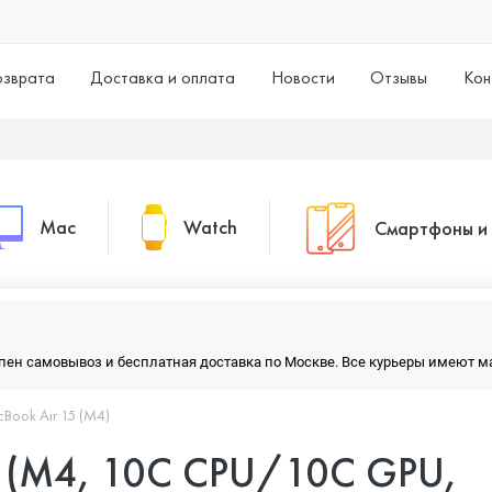
озврата
Доставка и оплата
Новости
Отзывы
Кон
Mac
Watch
Смартфоны и
MacBook Pro
Watch Series 11
Смартфоны
тупен самовывоз и бесплатная доставка по Москве. Все курьеры имеют 
MacBook Air
Watch Series 10
Умные часы
Book Air 15 (M4)
5 (M4, 10C CPU/10C GPU,