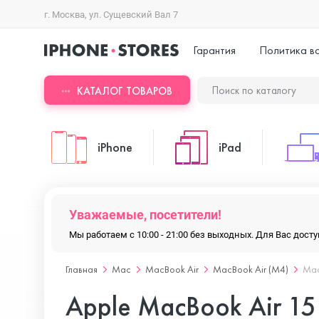
г. Москва, ул. Сущевский Вал 7
Гарантия
Политика в
КАТАЛОГ ТОВАРОВ
iPhone
iPad
iPhone 17 Pro Max
iPad Pro
Уважаемые, посетители!
Мы работаем с 10:00 - 21:00 без выходных. Для Вас дос
iPhone 17 Pro
iPad Air
Главная
Mac
MacBook Air
MacBook Air (M4)
Mac
Apple MacBook Air 1