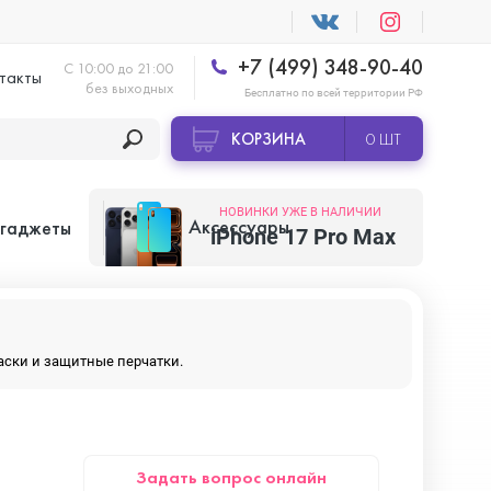
+7 (499) 348-90-40
С 10:00 до 21:00
такты
без выходных
Бесплатно по всей территории РФ
КОРЗИНА
0 ШТ
НОВИНКИ УЖЕ В НАЛИЧИИ
Аксессуары
 гаджеты
iPhone 17 Pro Max
Apple AirTag
маски и защитные перчатки.
Apple HomePod
Задать вопрос онлайн