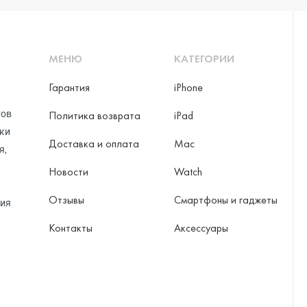
МЕНЮ
КАТЕГОРИИ
Гарантия
iPhone
тов
Политика возврата
iPad
рки
Доставка и оплата
Mac
я,
Новости
Watch
Отзывы
Смартфоны и гаджеты
ция
Контакты
Аксессуары