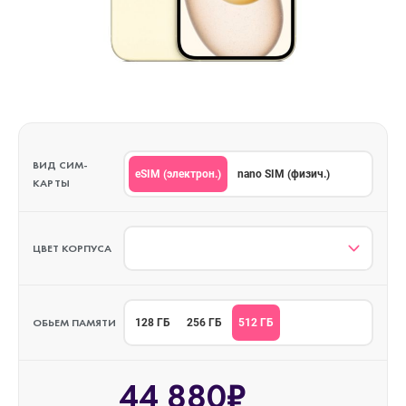
ВИД СИМ-
eSIM (электрон.)
nano SIM (физич.)
КАРТЫ
ЦВЕТ КОРПУСА
ОБЬЕМ ПАМЯТИ
512 ГБ
128 ГБ
256 ГБ
44 880₽