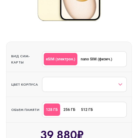
ВИД СИМ-
eSIM (электрон.)
nano SIM (физич.)
КАРТЫ
ЦВЕТ КОРПУСА
ОБЬЕМ ПАМЯТИ
128 ГБ
256 ГБ
512 ГБ
39 880₽