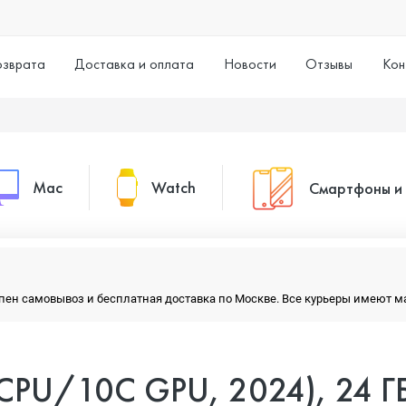
озврата
Доставка и оплата
Новости
Отзывы
Кон
Mac
Watch
Смартфоны и
MacBook Pro
Watch Series 11
Смартфоны
тупен самовывоз и бесплатная доставка по Москве. Все курьеры имеют 
MacBook Air
Watch Series 10
Умные часы
 CPU/10C GPU, 2024), 24 Г