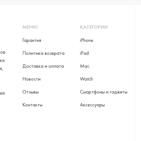
МЕНЮ
КАТЕГОРИИ
Гарантия
iPhone
тов
Политика возврата
iPad
рки
Доставка и оплата
Mac
я,
Новости
Watch
Отзывы
Смартфоны и гаджеты
ция
Контакты
Аксессуары