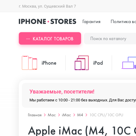
г. Москва, ул. Сущевский Вал 7
Гарантия
Политика в
КАТАЛОГ ТОВАРОВ
iPhone
iPad
iPhone 17 Pro Max
iPad Pro
Уважаемые, посетители!
Мы работаем с 10:00 - 21:00 без выходных. Для Вас дос
iPhone 17 Pro
iPad Air
Главная
Mac
iMac
M4
10C CPU/10C GPU
Apple iMac (M4, 10C