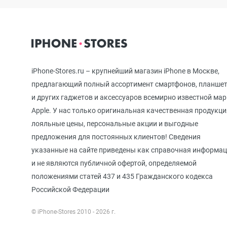
iPhone 12 mini
iPhone 11 Pro Max
iPhone-Stores.ru – крупнейший магазин iPhone в Москве,
предлагающий полный ассортимент смартфонов, планше
и других гаджетов и аксессуаров всемирно известной ма
iPhone 11 Pro
Apple. У нас только оригинальная качественная продукци
лояльные цены, персональные акции и выгодные
предложения для постоянных клиентов! Сведения
iPhone 11
указанные на сайте приведены как справочная информа
и не являются публичной офертой, определяемой
положениями статей 437 и 435 Гражданского кодекса
iPhone XS Max
Российской Федерации
© iPhone-Stores 2010 - 2026 г.