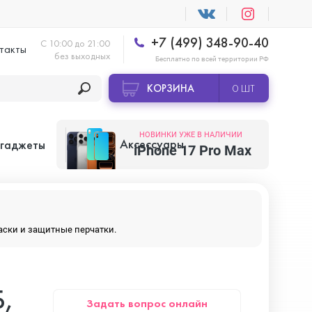
+7 (499) 348-90-40
С 10:00 до 21:00
такты
без выходных
Бесплатно по всей территории РФ
КОРЗИНА
0 ШТ
НОВИНКИ УЖЕ В НАЛИЧИИ
Аксессуары
 гаджеты
iPhone 17 Pro Max
Apple AirTag
маски и защитные перчатки.
Apple HomePod
Б,
Задать вопрос онлайн