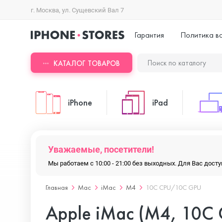
г. Москва, ул. Сущевский Вал 7
Гарантия
Политика в
КАТАЛОГ ТОВАРОВ
iPhone
iPad
iPhone 17 Pro Max
iPad Pro
Уважаемые, посетители!
Мы работаем с 10:00 - 21:00 без выходных. Для Вас дос
iPhone 17 Pro
iPad Air
Главная
Mac
iMac
M4
10C CPU/10C GPU
Apple iMac (M4, 10C