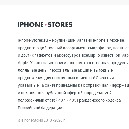
iPhone 12 mini
iPhone 11 Pro Max
iPhone-Stores.ru – крупнейший магазин iPhone в Москве,
предлагающий полный ассортимент смартфонов, планше
и других гаджетов и аксессуаров всемирно известной ма
iPhone 11 Pro
Apple. У нас только оригинальная качественная продукци
лояльные цены, персональные акции и выгодные
предложения для постоянных клиентов! Сведения
iPhone 11
указанные на сайте приведены как справочная информа
и не являются публичной офертой, определяемой
положениями статей 437 и 435 Гражданского кодекса
iPhone XS Max
Российской Федерации
© iPhone-Stores 2010 - 2026 г.