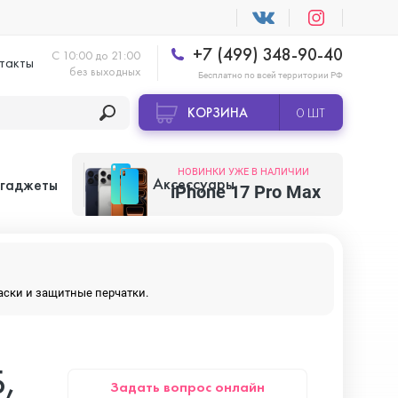
+7 (499) 348-90-40
С 10:00 до 21:00
такты
без выходных
Бесплатно по всей территории РФ
КОРЗИНА
0 ШТ
НОВИНКИ УЖЕ В НАЛИЧИИ
Аксессуары
 гаджеты
iPhone 17 Pro Max
Apple AirTag
маски и защитные перчатки.
Apple HomePod
Б,
Задать вопрос онлайн