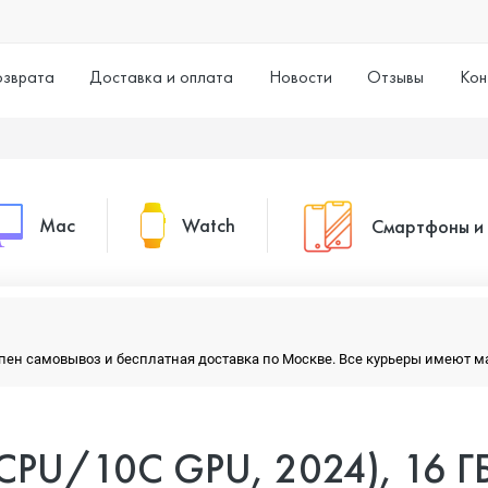
озврата
Доставка и оплата
Новости
Отзывы
Кон
Mac
Watch
Смартфоны и
MacBook Pro
Watch Series 11
Смартфоны
тупен самовывоз и бесплатная доставка по Москве. Все курьеры имеют 
MacBook Air
Watch Series 10
Умные часы
 CPU/10C GPU, 2024), 16 Г