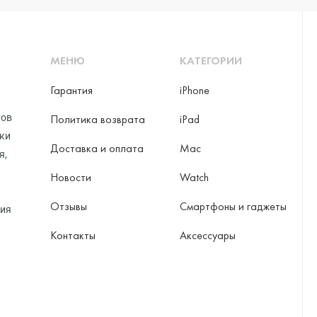
МЕНЮ
КАТЕГОРИИ
Гарантия
iPhone
тов
Политика возврата
iPad
рки
Доставка и оплата
Mac
я,
Новости
Watch
Отзывы
Смартфоны и гаджеты
ция
Контакты
Аксессуары