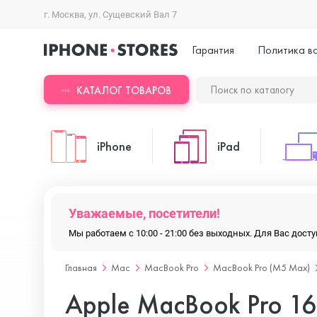
г. Москва, ул. Сущевский Вал 7
Гарантия
Политика в
КАТАЛОГ ТОВАРОВ
iPhone
iPad
iPhone 17 Pro Max
iPad Pro
Уважаемые, посетители!
Мы работаем с 10:00 - 21:00 без выходных. Для Вас дос
iPhone 17 Pro
iPad Air
Главная
Mac
MacBook Pro
MacBook Pro (M5 Max)
Apple MacBook Pro 1