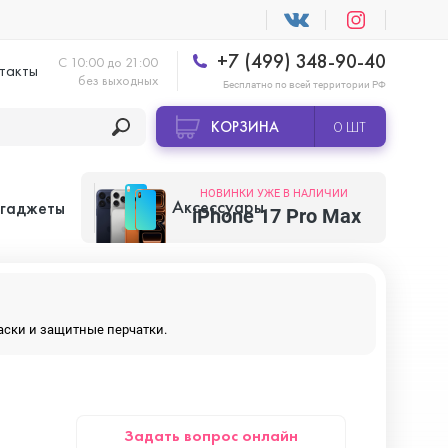
+7 (499) 348-90-40
С 10:00 до 21:00
такты
без выходных
Бесплатно по всей территории РФ
КОРЗИНА
0 ШТ
НОВИНКИ УЖЕ В НАЛИЧИИ
Аксессуары
 гаджеты
iPhone 17 Pro Max
Apple AirTag
маски и защитные перчатки.
Apple HomePod
Задать вопрос онлайн