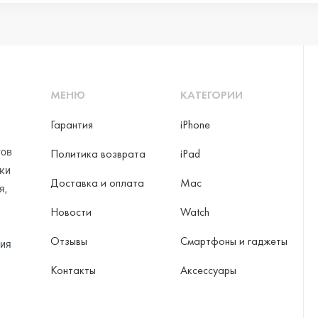
МЕНЮ
КАТЕГОРИИ
Гарантия
iPhone
тов
Политика возврата
iPad
рки
Доставка и оплата
Mac
я,
Новости
Watch
Отзывы
Смартфоны и гаджеты
ция
Контакты
Аксессуары