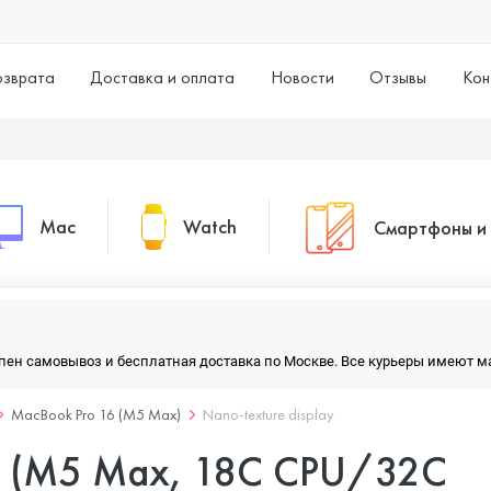
озврата
Доставка и оплата
Новости
Отзывы
Кон
Mac
Watch
Смартфоны и
MacBook Pro
Watch Series 11
Смартфоны
тупен самовывоз и бесплатная доставка по Москве. Все курьеры имеют 
MacBook Air
Watch Series 10
Умные часы
MacBook Pro 16 (M5 Max)
Nano-texture display
6 (M5 Max, 18C CPU/32C