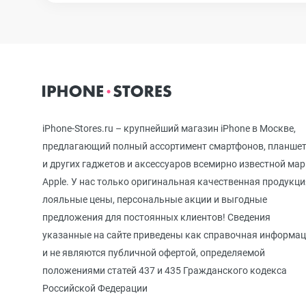
iPhone 12 mini
iPhone 11 Pro Max
iPhone-Stores.ru – крупнейший магазин iPhone в Москве,
iPhone 11 Pro
предлагающий полный ассортимент смартфонов, планше
и других гаджетов и аксессуаров всемирно известной ма
Apple. У нас только оригинальная качественная продукци
iPhone 11
лояльные цены, персональные акции и выгодные
предложения для постоянных клиентов! Сведения
указанные на сайте приведены как справочная информа
iPhone XS Max
и не являются публичной офертой, определяемой
положениями статей 437 и 435 Гражданского кодекса
Российской Федерации