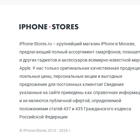
iPhone 12 mini
iPhone 11 Pro Max
iPhone-Stores.ru – крупнейший магазин iPhone в Москве,
предлагающий полный ассортимент смартфонов, планше
и других гаджетов и аксессуаров всемирно известной ма
iPhone 11 Pro
Apple. У нас только оригинальная качественная продукци
лояльные цены, персональные акции и выгодные
предложения для постоянных клиентов! Сведения
iPhone 11
указанные на сайте приведены как справочная информа
и не являются публичной офертой, определяемой
положениями статей 437 и 435 Гражданского кодекса
iPhone XS Max
Российской Федерации
© iPhone-Stores 2010 - 2026 г.