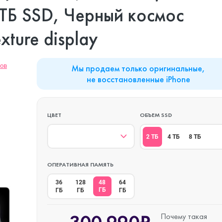
MacBook Neo
Watch Series 9
Планшеты
 ТБ SSD, Черный космос
xture display
Mac mini
Watch Series 8
Наушники
вов
Мы продаем только оригинальные,
не восстановленные iPhone
iMac
Watch Series 7
ЦВЕТ
ОБЪЕМ SSD
Mac Studio
Watch Series 6
2 ТБ
4 ТБ
8 ТБ
Аксессуары
Watch Series 5
ОПЕРАТИВНАЯ ПАМЯТЬ
36
128
48
64
ГБ
ГБ
ГБ
ГБ
Watch SE 3
Почему такая