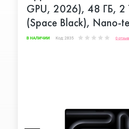
iPhone 17E
Apple iPad
GPU, 2026), 48 ГБ, 2
(Space Black), Nano-te
iPhone 17 Air
iPad Mini
В НАЛИЧИИ
Код: 2835
0 отзы
iPhone 17
Аксессуары
iPhone 16E
iPhone 16 Pro Max
iPhone 16 Pro