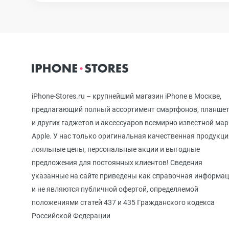
iPhone 12 mini
iPhone 11 Pro Max
iPhone-Stores.ru – крупнейший магазин iPhone в Москве,
iPhone 11 Pro
предлагающий полный ассортимент смартфонов, планше
и других гаджетов и аксессуаров всемирно известной ма
Apple. У нас только оригинальная качественная продукци
iPhone 11
лояльные цены, персональные акции и выгодные
предложения для постоянных клиентов! Сведения
указанные на сайте приведены как справочная информа
iPhone XS Max
и не являются публичной офертой, определяемой
положениями статей 437 и 435 Гражданского кодекса
Российской Федерации