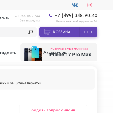
+7 (499) 348-90-40
С 10:00 до 21:00
такты
без выходных
Бесплатно по всей территории РФ
КОРЗИНА
0 ШТ
НОВИНКИ УЖЕ В НАЛИЧИИ
Аксессуары
 гаджеты
iPhone 17 Pro Max
Apple AirTag
маски и защитные перчатки.
Apple HomePod
Задать вопрос онлайн