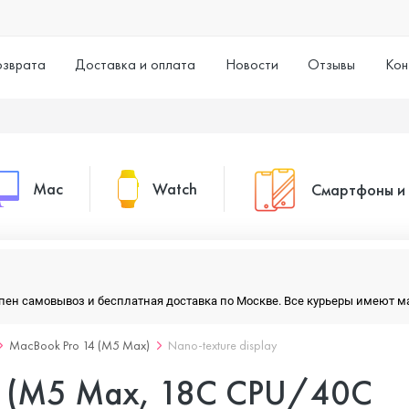
озврата
Доставка и оплата
Новости
Отзывы
Кон
Mac
Watch
Смартфоны и
MacBook Pro
Watch Series 11
Смартфоны
тупен самовывоз и бесплатная доставка по Москве. Все курьеры имеют 
MacBook Air
Watch Series 10
Умные часы
MacBook Pro 14 (M5 Max)
Nano-texture display
4 (M5 Max, 18C CPU/40C