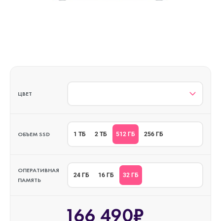
ЦВЕТ
ОБЪЕМ SSD
512 ГБ
1 ТБ
2 ТБ
256 ГБ
ОПЕРАТИВНАЯ
32 ГБ
24 ГБ
16 ГБ
ПАМЯТЬ
166 490₽