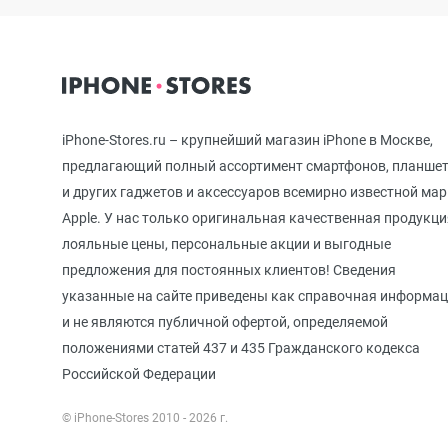
iPhone 12 mini
iPhone 11 Pro Max
iPhone-Stores.ru – крупнейший магазин iPhone в Москве,
предлагающий полный ассортимент смартфонов, планше
и других гаджетов и аксессуаров всемирно известной ма
iPhone 11 Pro
Apple. У нас только оригинальная качественная продукци
лояльные цены, персональные акции и выгодные
предложения для постоянных клиентов! Сведения
iPhone 11
указанные на сайте приведены как справочная информа
и не являются публичной офертой, определяемой
положениями статей 437 и 435 Гражданского кодекса
iPhone XS Max
Российской Федерации
© iPhone-Stores 2010 - 2026 г.