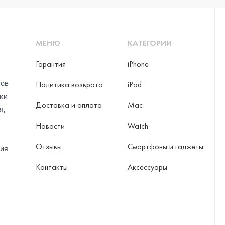
МЕНЮ
КАТЕГОРИИ
Гарантия
iPhone
тов
Политика возврата
iPad
рки
Доставка и оплата
Mac
я,
Новости
Watch
Отзывы
Смартфоны и гаджеты
ция
Контакты
Аксессуары