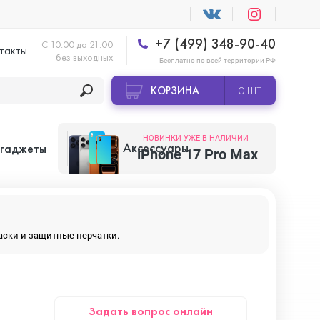
+7 (499) 348-90-40
С 10:00 до 21:00
такты
без выходных
Бесплатно по всей территории РФ
КОРЗИНА
0 ШТ
НОВИНКИ УЖЕ В НАЛИЧИИ
Аксессуары
 гаджеты
iPhone 17 Pro Max
Apple AirTag
маски и защитные перчатки.
Apple HomePod
Задать вопрос онлайн