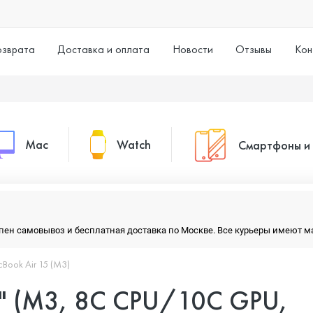
озврата
Доставка и оплата
Новости
Отзывы
Кон
Mac
Watch
Смартфоны и
MacBook Pro
Watch Series 11
Смартфоны
тупен самовывоз и бесплатная доставка по Москве. Все курьеры имеют 
MacBook Air
Watch Series 10
Умные часы
Book Air 15 (M3)
5" (M3, 8C CPU/10C GPU,