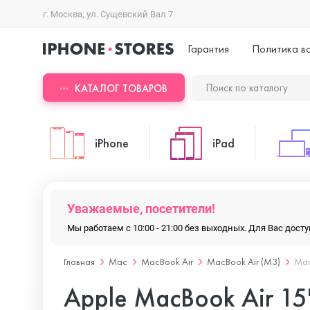
г. Москва, ул. Сущевский Вал 7
Гарантия
Политика в
КАТАЛОГ ТОВАРОВ
iPhone
iPad
iPhone 17 Pro Max
iPad Pro
Уважаемые, посетители!
Мы работаем с 10:00 - 21:00 без выходных. Для Вас дос
iPhone 17 Pro
iPad Air
Главная
Mac
MacBook Air
MacBook Air (M3)
Mac
Apple MacBook Air 1