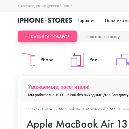
г. Москва, ул. Сущевский Вал 7
Гарантия
Политика в
КАТАЛОГ ТОВАРОВ
iPhone
iPad
iPhone 17 Pro Max
iPad Pro
Уважаемые, посетители!
Мы работаем с 10:00 - 21:00 без выходных. Для Вас дос
iPhone 17 Pro
iPad Air
Главная
Mac
MacBook Air
MacBook Air (M5)
Mac
Apple MacBook Air 1