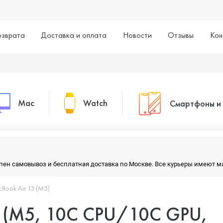
озврата
Доставка и оплата
Новости
Отзывы
Кон
Mac
Watch
Смартфоны и
MacBook Pro
Watch Series 11
Смартфоны
тупен самовывоз и бесплатная доставка по Москве. Все курьеры имеют 
MacBook Air
Watch Series 10
Умные часы
Book Air 13 (M5)
3 (M5, 10C CPU/10C GPU,