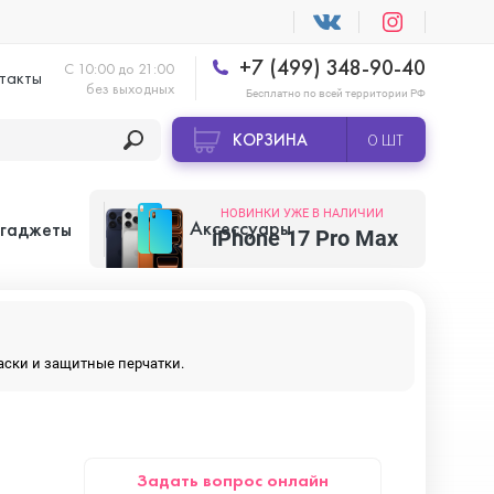
+7 (499) 348-90-40
С 10:00 до 21:00
такты
без выходных
Бесплатно по всей территории РФ
КОРЗИНА
0 ШТ
НОВИНКИ УЖЕ В НАЛИЧИИ
Аксессуары
 гаджеты
iPhone 17 Pro Max
Apple AirTag
маски и защитные перчатки.
Apple HomePod
Задать вопрос онлайн