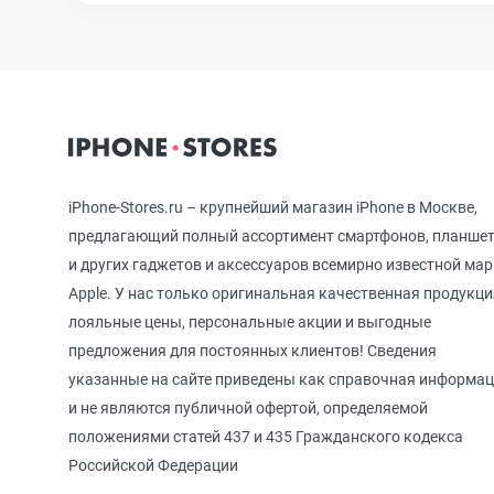
iPhone 12 mini
iPhone 11 Pro Max
iPhone-Stores.ru – крупнейший магазин iPhone в Москве,
iPhone 11 Pro
предлагающий полный ассортимент смартфонов, планше
и других гаджетов и аксессуаров всемирно известной ма
Apple. У нас только оригинальная качественная продукци
iPhone 11
лояльные цены, персональные акции и выгодные
предложения для постоянных клиентов! Сведения
указанные на сайте приведены как справочная информа
iPhone XS Max
и не являются публичной офертой, определяемой
положениями статей 437 и 435 Гражданского кодекса
Российской Федерации