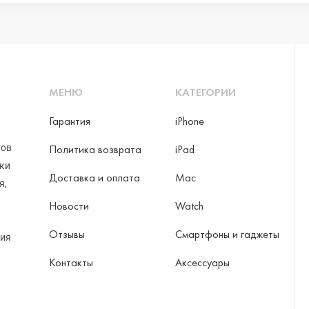
МЕНЮ
КАТЕГОРИИ
Гарантия
iPhone
тов
Политика возврата
iPad
рки
Доставка и оплата
Mac
я,
Новости
Watch
Отзывы
Смартфоны и гаджеты
ция
Контакты
Аксессуары