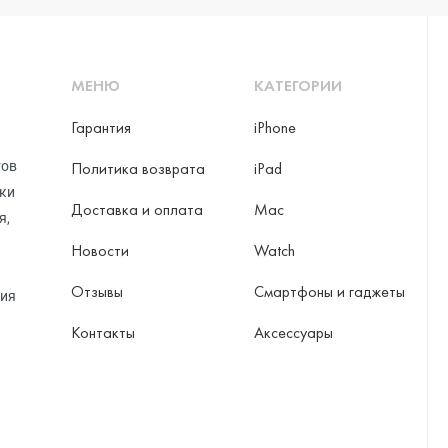
МЕНЮ
КАТЕГОРИИ
Гарантия
iPhone
тов
Политика возврата
iPad
рки
Доставка и оплата
Mac
я,
Новости
Watch
Отзывы
Смартфоны и гаджеты
ция
Контакты
Аксессуары