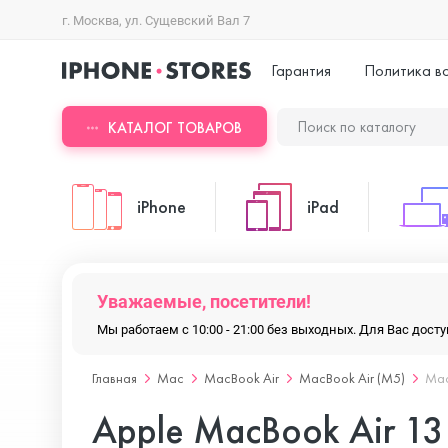
г. Москва, ул. Сущевский Вал 7
Гарантия
Политика в
КАТАЛОГ ТОВАРОВ
iPhone
iPad
iPhone 17 Pro Max
iPad Pro
Уважаемые, посетители!
Мы работаем с 10:00 - 21:00 без выходных. Для Вас дос
iPhone 17 Pro
iPad Air
Главная
Mac
MacBook Air
MacBook Air (M5)
Mac
Apple MacBook Air 1