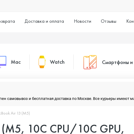
озврата
Доставка и оплата
Новости
Отзывы
Кон
Mac
Watch
Смартфоны и
MacBook Pro
Watch Series 11
Смартфоны
тупен самовывоз и бесплатная доставка по Москве. Все курьеры имеют 
MacBook Air
Watch Series 10
Умные часы
Book Air 13 (M5)
3 (M5, 10C CPU/10C GPU,