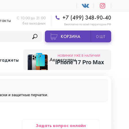
+7 (499) 348-90-40
С 10:00 до 21:00
такты
без выходных
Бесплатно по всей территории РФ
КОРЗИНА
0 ШТ
НОВИНКИ УЖЕ В НАЛИЧИИ
Аксессуары
 гаджеты
iPhone 17 Pro Max
Apple AirTag
маски и защитные перчатки.
Apple HomePod
Задать вопрос онлайн