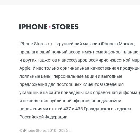
iPhone 12 mini
iPhone 11 Pro Max
iPhone-Stores.ru – крупнейший магазин iPhone в Москве,
предлагающий полный ассортимент смартфонов, планше
и других гаджетов и аксессуаров всемирно известной ма
iPhone 11 Pro
Apple. У нас только оригинальная качественная продукци
лояльные цены, персональные акции и выгодные
предложения для постоянных клиентов! Сведения
iPhone 11
указанные на сайте приведены как справочная информа
и не являются публичной офертой, определяемой
положениями статей 437 и 435 Гражданского кодекса
iPhone XS Max
Российской Федерации
© iPhone-Stores 2010 - 2026 г.