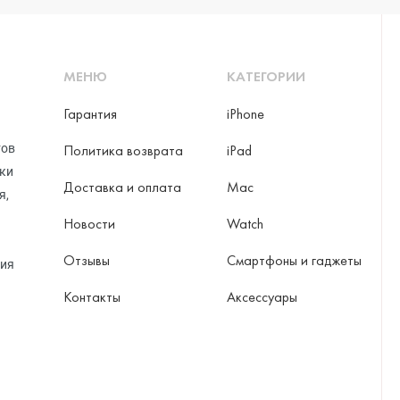
МЕНЮ
КАТЕГОРИИ
Гарантия
iPhone
тов
Политика возврата
iPad
рки
Доставка и оплата
Mac
я,
Новости
Watch
Отзывы
Смартфоны и гаджеты
ция
Контакты
Аксессуары