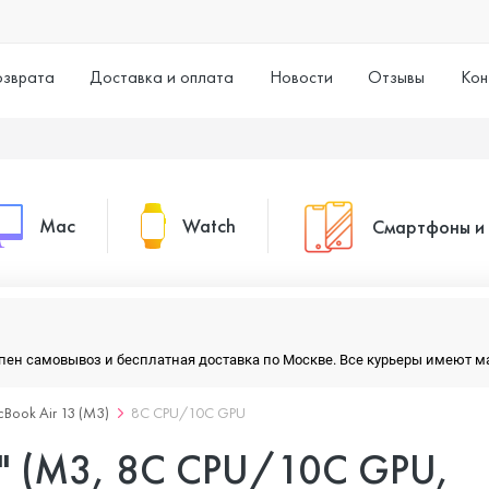
озврата
Доставка и оплата
Новости
Отзывы
Кон
Mac
Watch
Смартфоны и
MacBook Pro
Watch Series 11
Смартфоны
тупен самовывоз и бесплатная доставка по Москве. Все курьеры имеют 
MacBook Air
Watch Series 10
Умные часы
Book Air 13 (M3)
8C CPU/10C GPU
3" (M3, 8C CPU/10C GPU,