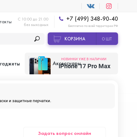
+7 (499) 348-90-40
С 10:00 до 21:00
такты
без выходных
Бесплатно по всей территории РФ
КОРЗИНА
0 ШТ
НОВИНКИ УЖЕ В НАЛИЧИИ
Аксессуары
 гаджеты
iPhone 17 Pro Max
Apple AirTag
маски и защитные перчатки.
Apple HomePod
Задать вопрос онлайн