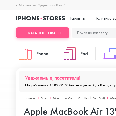
г. Москва, ул. Сущевский Вал 7
Гарантия
Политика в
КАТАЛОГ ТОВАРОВ
iPhone
iPad
iPhone 17 Pro Max
iPad Pro
Уважаемые, посетители!
Мы работаем с 10:00 - 21:00 без выходных. Для Вас дос
iPhone 17 Pro
iPad Air
Главная
Mac
MacBook Air
MacBook Air (M3)
Mac
Apple MacBook Air 1