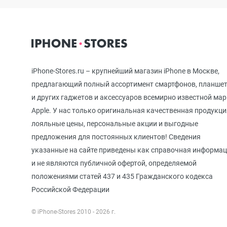
iPhone 12 mini
iPhone 11 Pro Max
iPhone-Stores.ru – крупнейший магазин iPhone в Москве,
предлагающий полный ассортимент смартфонов, планше
и других гаджетов и аксессуаров всемирно известной ма
iPhone 11 Pro
Apple. У нас только оригинальная качественная продукци
лояльные цены, персональные акции и выгодные
предложения для постоянных клиентов! Сведения
iPhone 11
указанные на сайте приведены как справочная информа
и не являются публичной офертой, определяемой
положениями статей 437 и 435 Гражданского кодекса
iPhone XS Max
Российской Федерации
© iPhone-Stores 2010 - 2026 г.