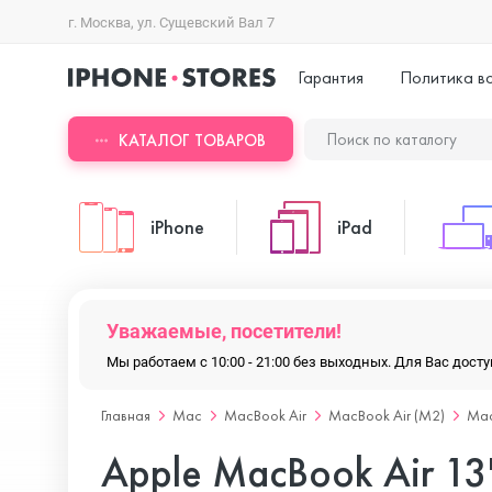
г. Москва, ул. Сущевский Вал 7
Гарантия
Политика в
КАТАЛОГ ТОВАРОВ
iPhone
iPad
iPhone 17 Pro Max
iPad Pro
Уважаемые, посетители!
Мы работаем с 10:00 - 21:00 без выходных. Для Вас дос
iPhone 17 Pro
iPad Air
Главная
Mac
MacBook Air
MacBook Air (M2)
Mac
Apple MacBook Air 1