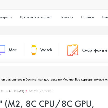
озврата
Доставка и оплата
Новости
Отзывы
Кон
Mac
Watch
Смартфоны и
MacBook Pro
Watch Series 11
Смартфоны
тупен самовывоз и бесплатная доставка по Москве. Все курьеры имеют 
MacBook Air
Watch Series 10
Умные часы
Book Air 13 (M2)
8C CPU/8C GPU
3" (M2, 8C CPU/8C GPU,