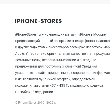
iPhone 12 mini
iPhone 11 Pro Max
iPhone-Stores.ru – крупнейший магазин iPhone в Москве,
предлагающий полный ассортимент смартфонов, планше
и других гаджетов и аксессуаров всемирно известной ма
iPhone 11 Pro
Apple. У нас только оригинальная качественная продукци
лояльные цены, персональные акции и выгодные
предложения для постоянных клиентов! Сведения
iPhone 11
указанные на сайте приведены как справочная информа
и не являются публичной офертой, определяемой
положениями статей 437 и 435 Гражданского кодекса
iPhone XS Max
Российской Федерации
© iPhone-Stores 2010 - 2026 г.