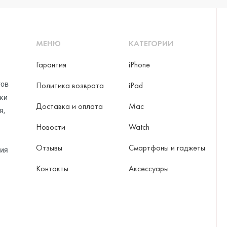
МЕНЮ
КАТЕГОРИИ
Гарантия
iPhone
тов
Политика возврата
iPad
рки
Доставка и оплата
Mac
я,
Новости
Watch
Отзывы
Смартфоны и гаджеты
ция
Контакты
Аксессуары