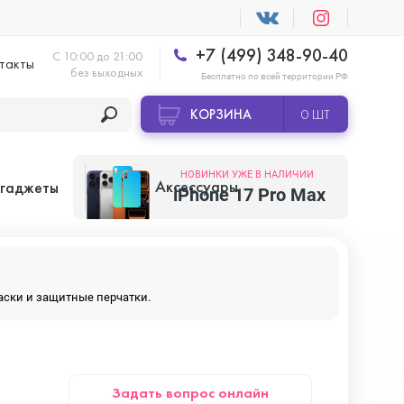
+7 (499) 348-90-40
С 10:00 до 21:00
такты
без выходных
Бесплатно по всей территории РФ
КОРЗИНА
0 ШТ
НОВИНКИ УЖЕ В НАЛИЧИИ
Аксессуары
 гаджеты
iPhone 17 Pro Max
Apple AirTag
маски и защитные перчатки.
Apple HomePod
Задать вопрос онлайн