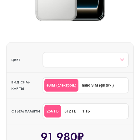
ЦВЕТ
ВИД СИМ-
eSIM (электрон.)
nano SIM (физич.)
КАРТЫ
ОБЬЕМ ПАМЯТИ
256 ГБ
512 ГБ
1 ТБ
91 980₽