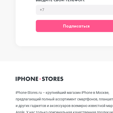
iPhone 12 mini
Подписаться
iPhone 11 Pro Max
iPhone 11 Pro
iPhone 11
iPhone-Stores.ru – крупнейший магазин iPhone в Москве,
iPhone XS Max
предлагающий полный ассортимент смартфонов, планше
и других гаджетов и аксессуаров всемирно известной ма
Apple. У нас только оригинальная качественная продукци