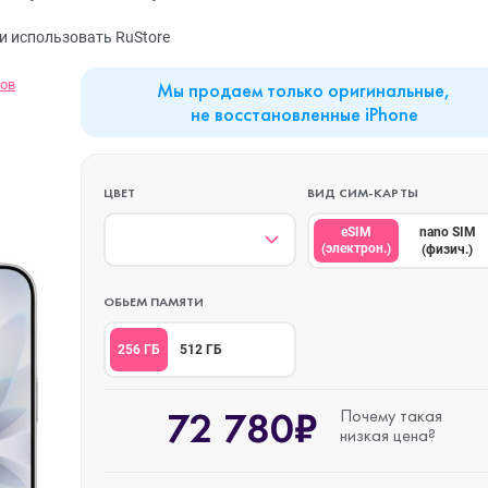
MacBook Neo
Watch Series 9
Планшеты
и использовать RuStore
вов
Мы продаем только оригинальные,
Mac mini
Watch Series 8
Наушники
не восстановленные iPhone
iMac
Watch Series 7
ЦВЕТ
ВИД СИМ-КАРТЫ
eSIM
nano SIM
(электрон.)
(физич.)
Mac Studio
Watch Series 6
ОБЬЕМ ПАМЯТИ
Аксессуары
Watch Series 5
256 ГБ
512 ГБ
72 780₽
Почему такая
низкая цена?
Watch SE 3