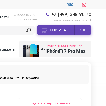
+7 (499) 348-90-40
С 10:00 до 21:00
такты
без выходных
Бесплатно по всей территории РФ
КОРЗИНА
0 ШТ
НОВИНКИ УЖЕ В НАЛИЧИИ
Аксессуары
 гаджеты
iPhone 17 Pro Max
Apple AirTag
маски и защитные перчатки.
Apple HomePod
Задать вопрос онлайн