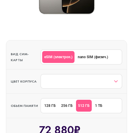
ВИД СИМ-
eSIM (электрон.)
nano SIM (физич.)
КАРТЫ
ЦВЕТ КОРПУСА
ОБЬЕМ ПАМЯТИ
512 ГБ
128 ГБ
256 ГБ
1 ТБ
72 880₽