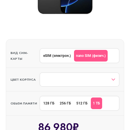
ВИД СИМ-
nano SIM (физич.)
eSIM (электрон.)
КАРТЫ
ЦВЕТ КОРПУСА
ОБЬЕМ ПАМЯТИ
1 ТБ
128 ГБ
256 ГБ
512 ГБ
86 980₽