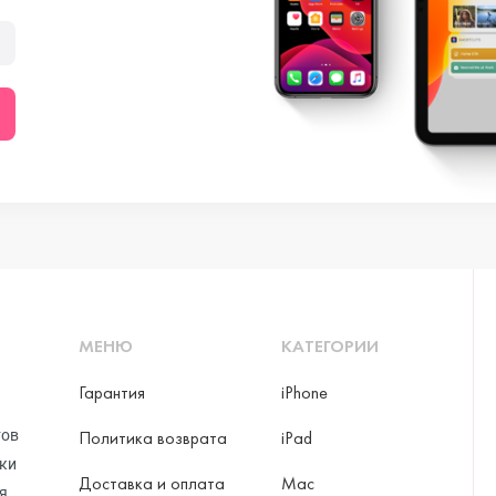
МЕНЮ
КАТЕГОРИИ
Гарантия
iPhone
тов
Политика возврата
iPad
рки
Доставка и оплата
Mac
я,