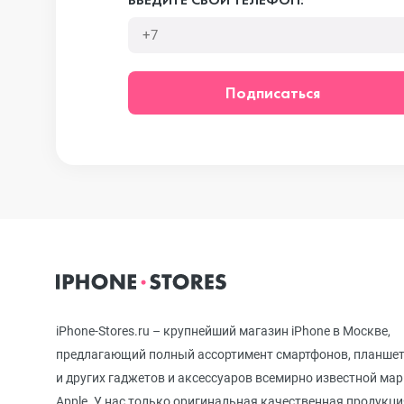
iPhone 12 mini
Подписаться
iPhone 11 Pro Max
iPhone 11 Pro
iPhone 11
iPhone-Stores.ru – крупнейший магазин iPhone в Москве,
iPhone XS Max
предлагающий полный ассортимент смартфонов, планше
и других гаджетов и аксессуаров всемирно известной ма
Apple. У нас только оригинальная качественная продукци