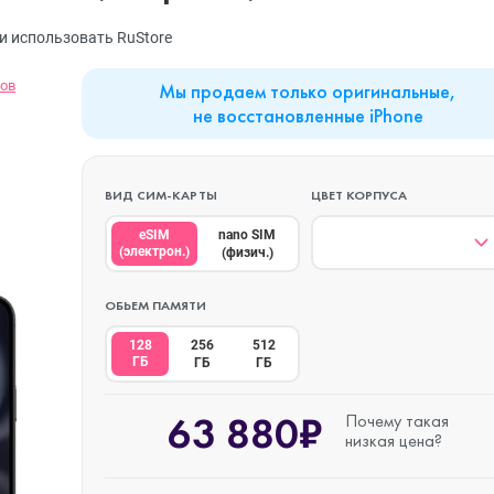
MacBook Neo
Watch Series 9
Планшеты
и использовать RuStore
вов
Мы продаем только оригинальные,
Mac mini
Watch Series 8
Наушники
не восстановленные iPhone
iMac
Watch Series 7
ВИД СИМ-КАРТЫ
ЦВЕТ КОРПУСА
eSIM
nano SIM
(электрон.)
(физич.)
Mac Studio
Watch Series 6
ОБЬЕМ ПАМЯТИ
128
256
512
Аксессуары
Watch Series 5
ГБ
ГБ
ГБ
63 880₽
Почему такая
низкая цена?
Watch SE 3