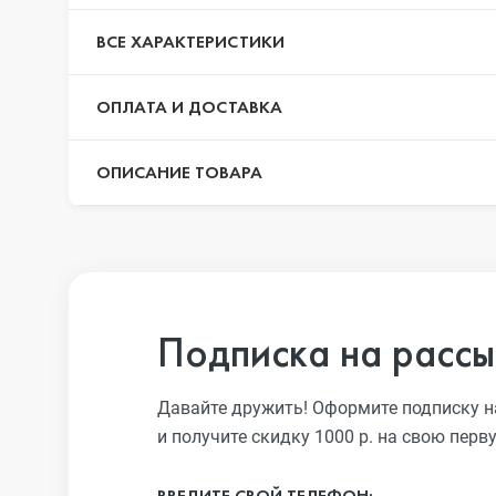
iPhone 13 Pro
ВСЕ ХАРАКТЕРИСТИКИ
ОПЛАТА И ДОСТАВКА
iPhone 13
ОПИСАНИЕ ТОВАРА
iPhone 13 mini
iPhone 12 Pro Max
Подписка на рассы
iPhone 12 Pro
Давайте дружить! Оформите подписку н
и получите скидку 1000 р. на свою перв
iPhone 12
ВВЕДИТЕ СВОЙ ТЕЛЕФОН: