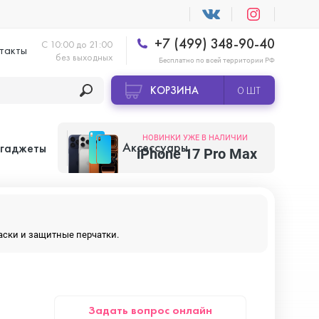
+7 (499) 348-90-40
С 10:00 до 21:00
такты
без выходных
Бесплатно по всей территории РФ
КОРЗИНА
0 ШТ
НОВИНКИ УЖЕ В НАЛИЧИИ
Аксессуары
 гаджеты
iPhone 17 Pro Max
Apple AirTag
маски и защитные перчатки.
Apple HomePod
Задать вопрос онлайн