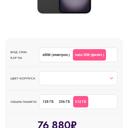
ВИД СИМ-
nano SIM (физич.)
eSIM (электрон.)
КАРТЫ
ЦВЕТ КОРПУСА
ОБЬЕМ ПАМЯТИ
512 ГБ
128 ГБ
256 ГБ
76 880₽