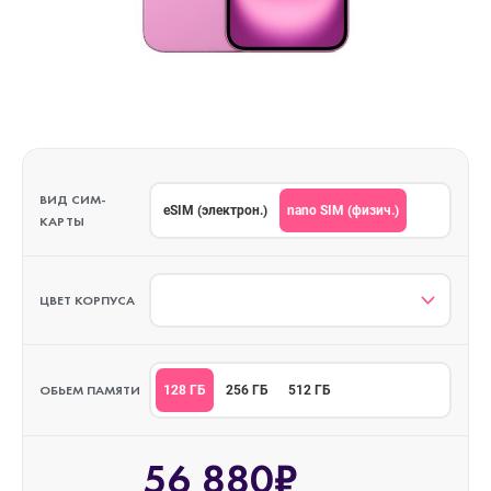
ВИД СИМ-
nano SIM (физич.)
eSIM (электрон.)
КАРТЫ
ЦВЕТ КОРПУСА
ОБЬЕМ ПАМЯТИ
128 ГБ
256 ГБ
512 ГБ
56 880₽