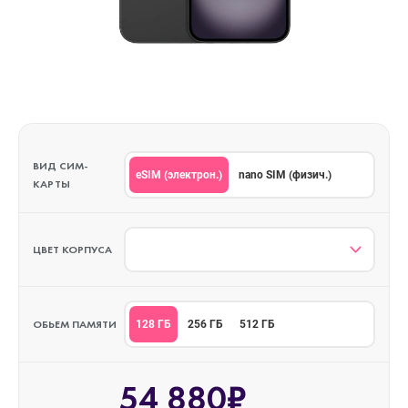
ВИД СИМ-
eSIM (электрон.)
nano SIM (физич.)
КАРТЫ
ЦВЕТ КОРПУСА
ОБЬЕМ ПАМЯТИ
128 ГБ
256 ГБ
512 ГБ
54 880₽