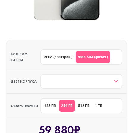
ВИД СИМ-
nano SIM (физич.)
eSIM (электрон.)
КАРТЫ
ЦВЕТ КОРПУСА
ОБЬЕМ ПАМЯТИ
256 ГБ
128 ГБ
512 ГБ
1 ТБ
59 880₽