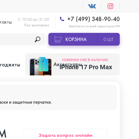
+7 (499) 348-90-40
С 10:00 до 21:00
такты
без выходных
Бесплатно по всей территории РФ
КОРЗИНА
0 ШТ
НОВИНКИ УЖЕ В НАЛИЧИИ
Аксессуары
 гаджеты
iPhone 17 Pro Max
Apple AirTag
маски и защитные перчатки.
Apple HomePod
IM
Задать вопрос онлайн