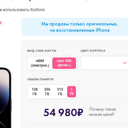
MacBook Neo
Watch Series 9
Планшеты
и использовать RuStore
в
Мы продаем только оригинальные,
Mac mini
Watch Series 8
Наушники
не восстановленные iPhone
iMac
Watch Series 7
ВИД СИМ-КАРТЫ
ЦВЕТ КОРПУСА
eSIM
nano SIM
(физич.)
(электрон.)
Mac Studio
Watch Series 6
ОБЬЕМ ПАМЯТИ
128
256
512
1
Аксессуары
Watch Series 5
ТБ
ГБ
ГБ
ГБ
54 980₽
Почему такая
низкая цена?
Watch SE 3