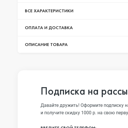
iPhone 13 Pro
ВСЕ ХАРАКТЕРИСТИКИ
ОПЛАТА И ДОСТАВКА
iPhone 13
ОПИСАНИЕ ТОВАРА
iPhone 13 mini
iPhone 12 Pro Max
Подписка на рассы
iPhone 12 Pro
Давайте дружить! Оформите подписку н
и получите скидку 1000 р. на свою перв
iPhone 12
ВВЕДИТЕ СВОЙ ТЕЛЕФОН: