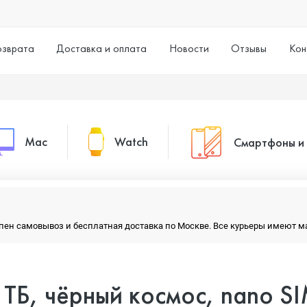
озврата
Доставка и оплата
Новости
Отзывы
Кон
Mac
Watch
Смартфоны и
MacBook Pro
Watch Series 11
Смартфоны
тупен самовывоз и бесплатная доставка по Москве. Все курьеры имеют 
MacBook Air
Watch Series 10
Умные часы
1 ТБ, чёрный космос, nano S