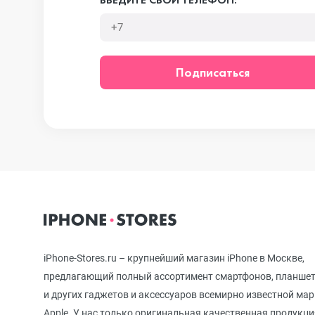
iPhone 12 mini
Подписаться
iPhone 11 Pro Max
iPhone 11 Pro
iPhone 11
iPhone-Stores.ru – крупнейший магазин iPhone в Москве,
iPhone XS Max
предлагающий полный ассортимент смартфонов, планше
и других гаджетов и аксессуаров всемирно известной ма
Apple. У нас только оригинальная качественная продукци