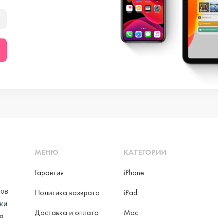
МЕНЮ
КАТЕГОРИИ
Гарантия
iPhone
тов
Политика возврата
iPad
рки
Доставка и оплата
Mac
я,