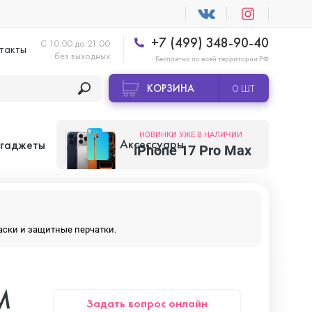
+7 (499) 348-90-40
С 10:00 до 21:00
такты
без выходных
Бесплатно по всей территории РФ
КОРЗИНА
0 ШТ
НОВИНКИ УЖЕ В НАЛИЧИИ
Аксессуары
 гаджеты
iPhone 17 Pro Max
Apple AirTag
маски и защитные перчатки.
Apple HomePod
M
Задать вопрос онлайн