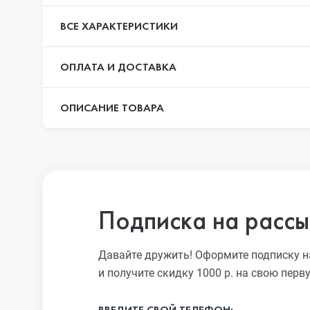
iPhone 13 Pro
ВСЕ ХАРАКТЕРИСТИКИ
ОПЛАТА И ДОСТАВКА
iPhone 13
ОПИСАНИЕ ТОВАРА
iPhone 13 mini
iPhone 12 Pro Max
Подписка на рассы
iPhone 12 Pro
Давайте дружить! Оформите подписку н
и получите скидку 1000 р. на свою перв
iPhone 12
ВВЕДИТЕ СВОЙ ТЕЛЕФОН: