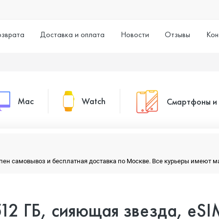
озврата
Доставка и оплата
Новости
Отзывы
Кон
Mac
Watch
Смартфоны и
MacBook Pro
Watch Series 11
Смартфоны
тупен самовывоз и бесплатная доставка по Москве. Все курьеры имеют 
MacBook Air
Watch Series 10
Умные часы
 512 ГБ, сияющая звезда, eSI