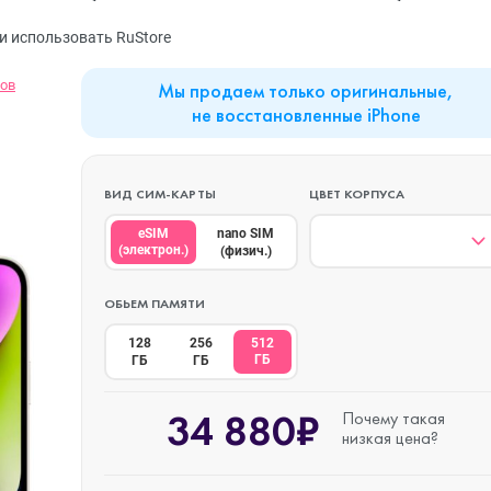
MacBook Neo
Watch Series 9
Планшеты
и использовать RuStore
вов
Мы продаем только оригинальные,
Mac mini
Watch Series 8
Наушники
не восстановленные iPhone
iMac
Watch Series 7
ВИД СИМ-КАРТЫ
ЦВЕТ КОРПУСА
eSIM
nano SIM
(электрон.)
(физич.)
Mac Studio
Watch Series 6
ОБЬЕМ ПАМЯТИ
128
256
512
Аксессуары
Watch Series 5
ГБ
ГБ
ГБ
34 880₽
Почему такая
низкая цена?
Watch SE 3