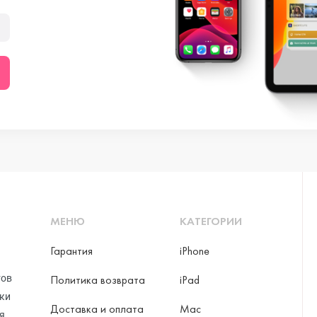
МЕНЮ
КАТЕГОРИИ
Гарантия
iPhone
тов
Политика возврата
iPad
рки
Доставка и оплата
Mac
я,