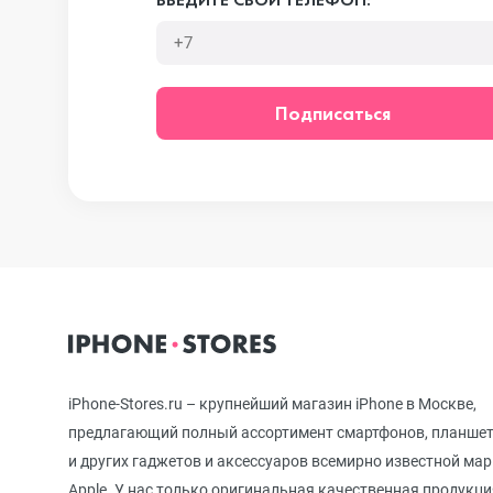
iPhone 12 mini
Подписаться
iPhone 11 Pro Max
iPhone 11 Pro
iPhone 11
iPhone-Stores.ru – крупнейший магазин iPhone в Москве,
iPhone XS Max
предлагающий полный ассортимент смартфонов, планше
и других гаджетов и аксессуаров всемирно известной ма
Apple. У нас только оригинальная качественная продукци