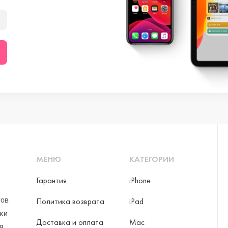
МЕНЮ
КАТЕГОРИИ
Гарантия
iPhone
тов
Политика возврата
iPad
рки
Доставка и оплата
Mac
я,