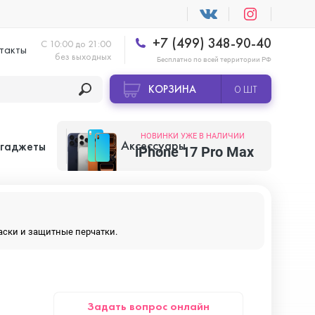
+7 (499) 348-90-40
С 10:00 до 21:00
такты
без выходных
Бесплатно по всей территории РФ
КОРЗИНА
0 ШТ
НОВИНКИ УЖЕ В НАЛИЧИИ
Аксессуары
 гаджеты
iPhone 17 Pro Max
Apple AirTag
маски и защитные перчатки.
Apple HomePod
Задать вопрос онлайн