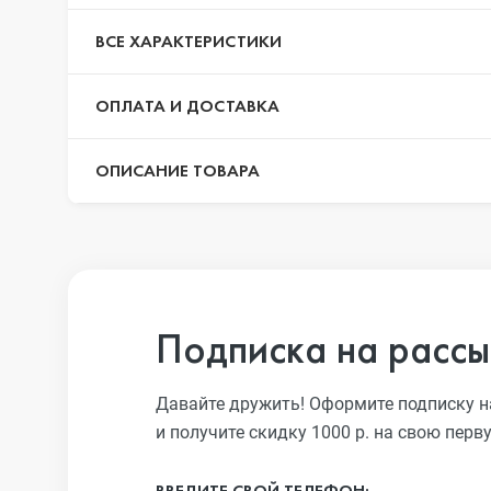
iPhone 13 Pro
ВСЕ ХАРАКТЕРИСТИКИ
ОПЛАТА И ДОСТАВКА
iPhone 13
ОПИСАНИЕ ТОВАРА
iPhone 13 mini
iPhone 12 Pro Max
Подписка на рассы
iPhone 12 Pro
Давайте дружить! Оформите подписку н
и получите скидку 1000 р. на свою перв
iPhone 12
ВВЕДИТЕ СВОЙ ТЕЛЕФОН: