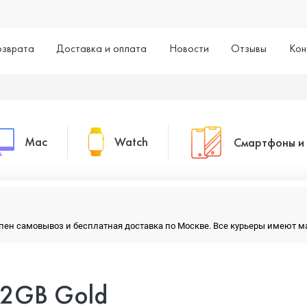
озврата
Доставка и оплата
Новости
Отзывы
Кон
Mac
Watch
Смартфоны и
MacBook Pro
Watch Series 11
Смартфоны
тупен самовывоз и бесплатная доставка по Москве. Все курьеры имеют 
MacBook Air
Watch Series 10
Умные часы
512GB Gold