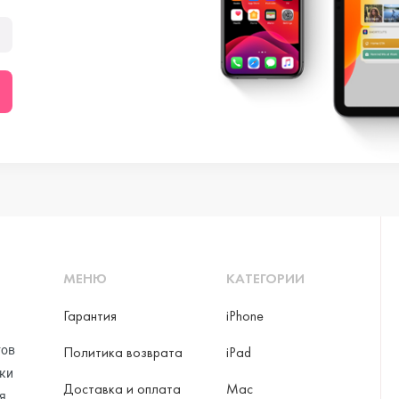
МЕНЮ
КАТЕГОРИИ
Гарантия
iPhone
тов
Политика возврата
iPad
рки
Доставка и оплата
Mac
я,