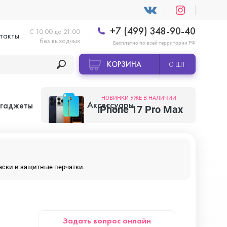
+7 (499) 348-90-40
С 10:00 до 21:00
такты
без выходных
Бесплатно по всей территории РФ
КОРЗИНА
0 ШТ
НОВИНКИ УЖЕ В НАЛИЧИИ
Аксессуары
 гаджеты
iPhone 17 Pro Max
Apple AirTag
маски и защитные перчатки.
Apple HomePod
Задать вопрос онлайн