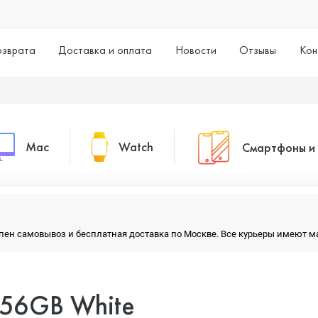
озврата
Доставка и оплата
Новости
Отзывы
Кон
Mac
Watch
Смартфоны и
MacBook Pro
Watch Series 11
Смартфоны
тупен самовывоз и бесплатная доставка по Москве. Все курьеры имеют 
MacBook Air
Watch Series 10
Умные часы
 256GB White