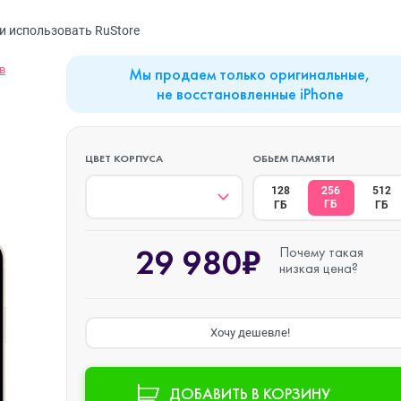
MacBook Neo
Watch Series 9
Планшеты
и использовать RuStore
в
Мы продаем только оригинальные,
Mac mini
Watch Series 8
Наушники
не восстановленные iPhone
iMac
Watch Series 7
ЦВЕТ КОРПУСА
ОБЬЕМ ПАМЯТИ
128
256
512
ГБ
ГБ
ГБ
Mac Studio
Watch Series 6
29 980₽
Почему такая
низкая цена?
Аксессуары
Watch Series 5
Хочу дешевле!
Watch SE 3
ДОБАВИТЬ В КОРЗИНУ