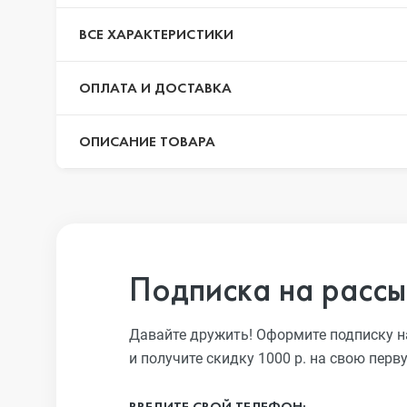
iPhone 13 Pro
ВСЕ ХАРАКТЕРИСТИКИ
ОПЛАТА И ДОСТАВКА
iPhone 13
ОПИСАНИЕ ТОВАРА
iPhone 13 mini
iPhone 12 Pro Max
Подписка на рассы
iPhone 12 Pro
Давайте дружить! Оформите подписку н
и получите скидку 1000 р. на свою перв
iPhone 12
ВВЕДИТЕ СВОЙ ТЕЛЕФОН: