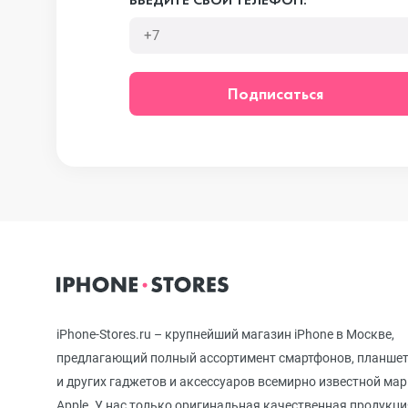
iPhone 12 mini
Подписаться
iPhone 11 Pro Max
iPhone 11 Pro
iPhone 11
iPhone-Stores.ru – крупнейший магазин iPhone в Москве,
iPhone XS Max
предлагающий полный ассортимент смартфонов, планше
и других гаджетов и аксессуаров всемирно известной ма
Apple. У нас только оригинальная качественная продукци