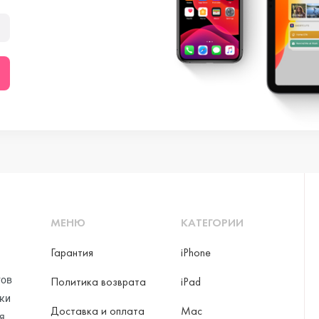
МЕНЮ
КАТЕГОРИИ
Гарантия
iPhone
тов
Политика возврата
iPad
рки
Доставка и оплата
Mac
я,