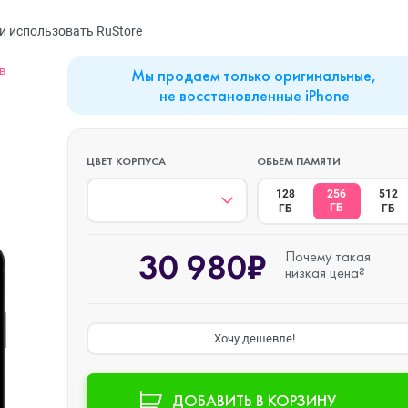
MacBook Neo
Watch Series 9
Планшеты
и использовать RuStore
в
Мы продаем только оригинальные,
Mac mini
Watch Series 8
Наушники
не восстановленные iPhone
iMac
Watch Series 7
ЦВЕТ КОРПУСА
ОБЬЕМ ПАМЯТИ
128
256
512
ГБ
ГБ
ГБ
Mac Studio
Watch Series 6
30 980₽
Почему такая
низкая цена?
Аксессуары
Watch Series 5
Хочу дешевле!
Watch SE 3
ДОБАВИТЬ В КОРЗИНУ