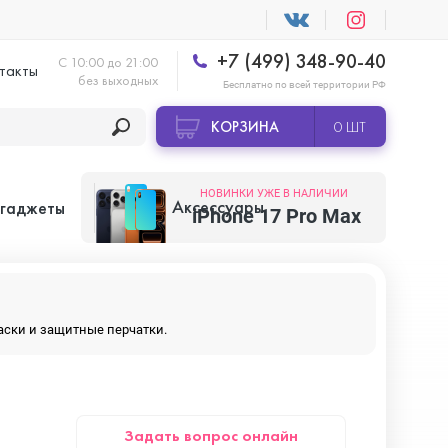
+7 (499) 348-90-40
С 10:00 до 21:00
такты
без выходных
Бесплатно по всей территории РФ
КОРЗИНА
0 ШТ
НОВИНКИ УЖЕ В НАЛИЧИИ
Аксессуары
 гаджеты
iPhone 17 Pro Max
Apple AirTag
маски и защитные перчатки.
Apple HomePod
Задать вопрос онлайн