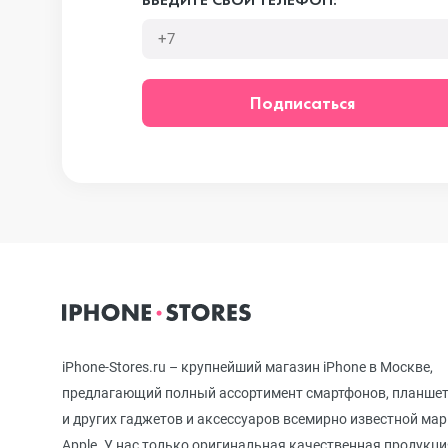
iPhone 12 mini
Подписаться
iPhone 11 Pro Max
iPhone 11 Pro
iPhone 11
iPhone-Stores.ru – крупнейший магазин iPhone в Москве,
iPhone XS Max
предлагающий полный ассортимент смартфонов, планше
и других гаджетов и аксессуаров всемирно известной ма
Apple. У нас только оригинальная качественная продукци