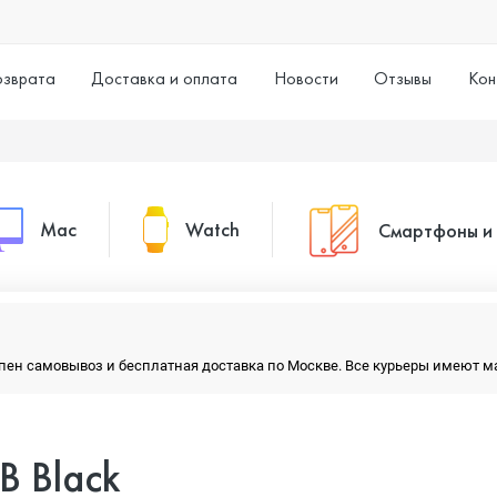
озврата
Доставка и оплата
Новости
Отзывы
Кон
Mac
Watch
Смартфоны и
MacBook Pro
Watch Series 11
Смартфоны
тупен самовывоз и бесплатная доставка по Москве. Все курьеры имеют 
MacBook Air
Watch Series 10
Умные часы
B Black