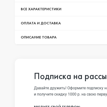
iPhone 13 Pro
ВСЕ ХАРАКТЕРИСТИКИ
ОПЛАТА И ДОСТАВКА
iPhone 13
ОПИСАНИЕ ТОВАРА
iPhone 13 mini
iPhone 12 Pro Max
Подписка на рассы
iPhone 12 Pro
Давайте дружить! Оформите подписку н
и получите скидку 1000 р. на свою перв
iPhone 12
ВВЕДИТЕ СВОЙ ТЕЛЕФОН: