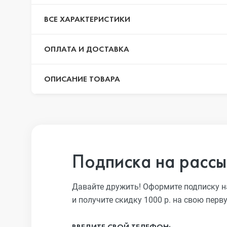
iPhone 13 Pro
ВСЕ ХАРАКТЕРИСТИКИ
ОПЛАТА И ДОСТАВКА
iPhone 13
ОПИСАНИЕ ТОВАРА
iPhone 13 mini
iPhone 12 Pro Max
Подписка на рассы
iPhone 12 Pro
Давайте дружить! Оформите подписку н
и получите скидку 1000 р. на свою перв
iPhone 12
ВВЕДИТЕ СВОЙ ТЕЛЕФОН: