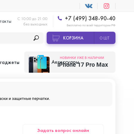
+7 (499) 348-90-40
С 10:00 до 21:00
такты
без выходных
Бесплатно по всей территории РФ
КОРЗИНА
0 ШТ
НОВИНКИ УЖЕ В НАЛИЧИИ
Аксессуары
 гаджеты
iPhone 17 Pro Max
Apple AirTag
маски и защитные перчатки.
Apple HomePod
Задать вопрос онлайн