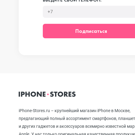
iPhone 12 mini
Подписаться
iPhone 11 Pro Max
iPhone 11 Pro
iPhone 11
iPhone-Stores.ru – крупнейший магазин iPhone в Москве,
iPhone XS Max
предлагающий полный ассортимент смартфонов, планше
и других гаджетов и аксессуаров всемирно известной ма
Apple. У нас только оригинальная качественная продукци