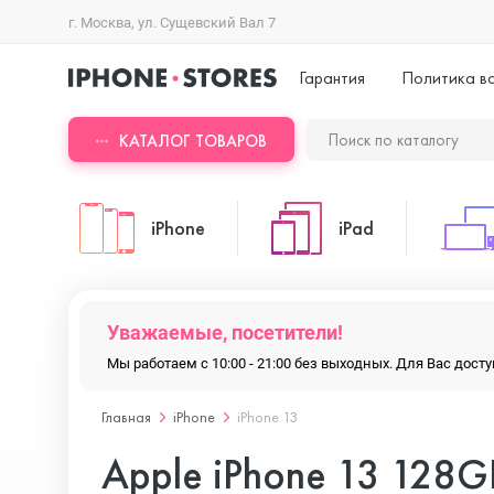
г. Москва, ул. Сущевский Вал 7
Гарантия
Политика в
КАТАЛОГ ТОВАРОВ
iPhone
iPad
iPhone 17 Pro Max
iPad Pro
Уважаемые, посетители!
Мы работаем с 10:00 - 21:00 без выходных. Для Вас дос
iPhone 17 Pro
iPad Air
Главная
iPhone
iPhone 13
Apple iPhone 13 128G