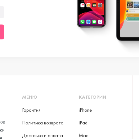
МЕНЮ
КАТЕГОРИИ
Гарантия
iPhone
тов
Политика возврата
iPad
рки
Доставка и оплата
Mac
я,