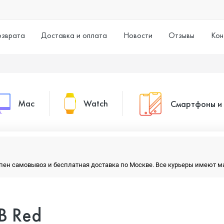
озврата
Доставка и оплата
Новости
Отзывы
Кон
Mac
Watch
Смартфоны и
MacBook Pro
Watch Series 11
Смартфоны
тупен самовывоз и бесплатная доставка по Москве. Все курьеры имеют 
MacBook Air
Watch Series 10
Умные часы
B Red