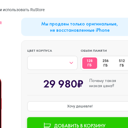
MacBook Neo
Watch Series 9
Планшеты
и использовать RuStore
в
Мы продаем только оригинальные,
Mac mini
Watch Series 8
Наушники
не восстановленные iPhone
iMac
Watch Series 7
ЦВЕТ КОРПУСА
ОБЬЕМ ПАМЯТИ
128
256
512
ГБ
ГБ
ГБ
Mac Studio
Watch Series 6
29 980₽
Почему такая
низкая цена?
Аксессуары
Watch Series 5
Хочу дешевле!
Watch SE 3
ДОБАВИТЬ В КОРЗИНУ