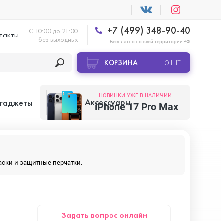
+7 (499) 348-90-40
С 10:00 до 21:00
такты
без выходных
Бесплатно по всей территории РФ
КОРЗИНА
0 ШТ
НОВИНКИ УЖЕ В НАЛИЧИИ
Аксессуары
 гаджеты
iPhone 17 Pro Max
Apple AirTag
маски и защитные перчатки.
Apple HomePod
Задать вопрос онлайн