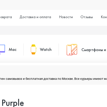
озврата
Доставка и оплата
Новости
Отзывы
Кон
Mac
Watch
Смартфоны и
MacBook Pro
Watch Series 11
Смартфоны
тупен самовывоз и бесплатная доставка по Москве. Все курьеры имеют 
MacBook Air
Watch Series 10
Умные часы
Purple