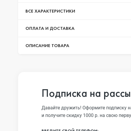
iPhone 13 Pro
ВСЕ ХАРАКТЕРИСТИКИ
ОПЛАТА И ДОСТАВКА
iPhone 13
ОПИСАНИЕ ТОВАРА
iPhone 13 mini
iPhone 12 Pro Max
Подписка на рассы
iPhone 12 Pro
Давайте дружить! Оформите подписку н
и получите скидку 1000 р. на свою перв
iPhone 12
ВВЕДИТЕ СВОЙ ТЕЛЕФОН: