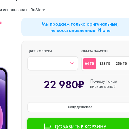
MacBook Neo
Watch Series 9
Планшеты
и использовать RuStore
в
Мы продаем только оригинальные,
Mac mini
Watch Series 8
Наушники
не восстановленные iPhone
iMac
Watch Series 7
ЦВЕТ КОРПУСА
ОБЬЕМ ПАМЯТИ
64 ГБ
128 ГБ
256 ГБ
Mac Studio
Watch Series 6
22 980₽
Почему такая
низкая цена?
Аксессуары
Watch Series 5
Хочу дешевле!
Watch SE 3
ДОБАВИТЬ В КОРЗИНУ