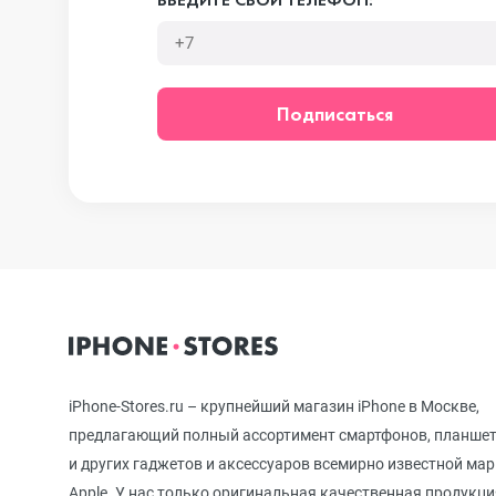
iPhone 12 mini
Подписаться
iPhone 11 Pro Max
iPhone 11 Pro
iPhone 11
iPhone-Stores.ru – крупнейший магазин iPhone в Москве,
iPhone XS Max
предлагающий полный ассортимент смартфонов, планше
и других гаджетов и аксессуаров всемирно известной ма
Apple. У нас только оригинальная качественная продукци