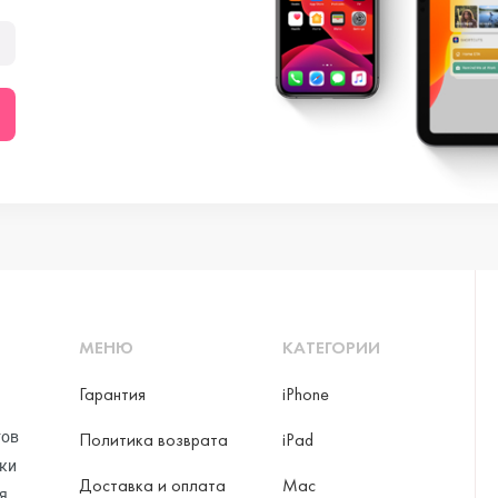
МЕНЮ
КАТЕГОРИИ
Гарантия
iPhone
тов
Политика возврата
iPad
рки
Доставка и оплата
Mac
я,