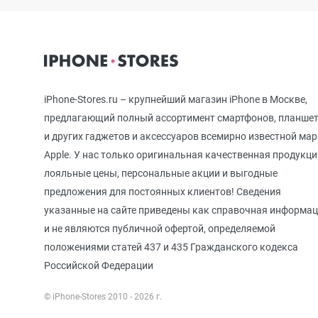
iPhone 12 mini
iPhone 11 Pro Max
iPhone-Stores.ru – крупнейший магазин iPhone в Москве,
предлагающий полный ассортимент смартфонов, планше
и других гаджетов и аксессуаров всемирно известной ма
iPhone 11 Pro
Apple. У нас только оригинальная качественная продукци
лояльные цены, персональные акции и выгодные
предложения для постоянных клиентов! Сведения
iPhone 11
указанные на сайте приведены как справочная информа
и не являются публичной офертой, определяемой
положениями статей 437 и 435 Гражданского кодекса
iPhone XS Max
Российской Федерации
© iPhone-Stores 2010 - 2026 г.