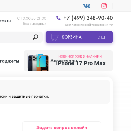
+7 (499) 348-90-40
С 10:00 до 21:00
такты
без выходных
Бесплатно по всей территории РФ
КОРЗИНА
0 ШТ
НОВИНКИ УЖЕ В НАЛИЧИИ
Аксессуары
 гаджеты
iPhone 17 Pro Max
Apple AirTag
маски и защитные перчатки.
Apple HomePod
Задать вопрос онлайн