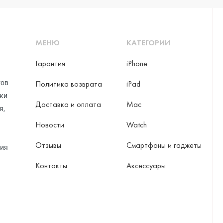
МЕНЮ
КАТЕГОРИИ
Гарантия
iPhone
тов
Политика возврата
iPad
рки
Доставка и оплата
Mac
я,
Новости
Watch
Отзывы
Смартфоны и гаджеты
ция
Контакты
Аксессуары