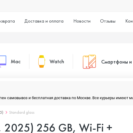
озврата
Доставка и оплата
Новости
Отзывы
Кон
Mac
Watch
Смартфоны и
MacBook Pro
Watch Series 11
Смартфоны
тупен самовывоз и бесплатная доставка по Москве. Все курьеры имеют 
MacBook Air
Watch Series 10
Умные часы
5)
Standard glass
, 2025) 256 GB, Wi-Fi +