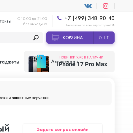
+7 (499) 348-90-40
С 10:00 до 21:00
такты
без выходных
Бесплатно по всей территории РФ
КОРЗИНА
0 ШТ
НОВИНКИ УЖЕ В НАЛИЧИИ
Аксессуары
 гаджеты
iPhone 17 Pro Max
Apple AirTag
маски и защитные перчатки.
Apple HomePod
ый
Задать вопрос онлайн