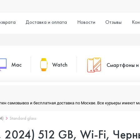
озврата
Доставка и оплата
Новости
Отзывы
Кон
Mac
Watch
Смартфоны и
MacBook Pro
Watch Series 11
Смартфоны
тупен самовывоз и бесплатная доставка по Москве. Все курьеры имеют 
MacBook Air
Watch Series 10
Умные часы
4)
Standard glass
, 2024) 512 GB, Wi-Fi, Черн