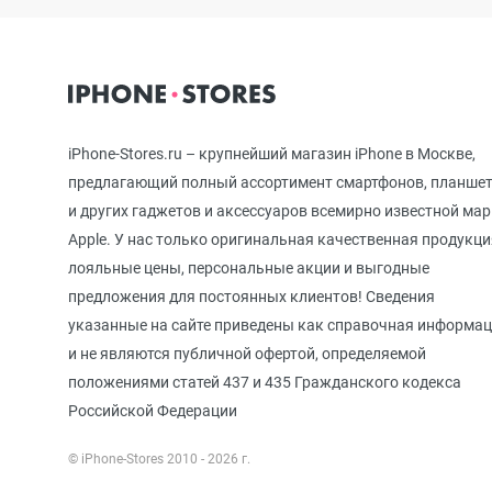
iPhone 12 mini
iPhone 11 Pro Max
iPhone-Stores.ru – крупнейший магазин iPhone в Москве,
предлагающий полный ассортимент смартфонов, планше
и других гаджетов и аксессуаров всемирно известной ма
iPhone 11 Pro
Apple. У нас только оригинальная качественная продукци
лояльные цены, персональные акции и выгодные
предложения для постоянных клиентов! Сведения
iPhone 11
указанные на сайте приведены как справочная информа
и не являются публичной офертой, определяемой
положениями статей 437 и 435 Гражданского кодекса
iPhone XS Max
Российской Федерации
© iPhone-Stores 2010 - 2026 г.