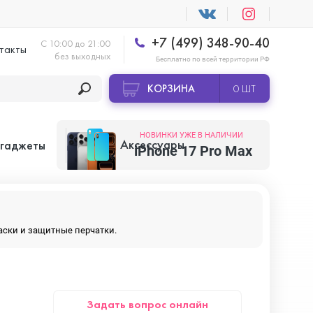
+7 (499) 348-90-40
С 10:00 до 21:00
такты
без выходных
Бесплатно по всей территории РФ
КОРЗИНА
0 ШТ
НОВИНКИ УЖЕ В НАЛИЧИИ
Аксессуары
 гаджеты
iPhone 17 Pro Max
Apple AirTag
маски и защитные перчатки.
Apple HomePod
Задать вопрос онлайн