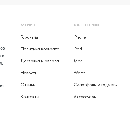
МЕНЮ
КАТЕГОРИИ
Гарантия
iPhone
тов
Политика возврата
iPad
рки
Доставка и оплата
Mac
я,
Новости
Watch
Отзывы
Смартфоны и гаджеты
ция
Контакты
Аксессуары