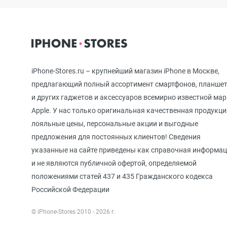
iPhone 12 mini
iPhone 11 Pro Max
iPhone-Stores.ru – крупнейший магазин iPhone в Москве,
предлагающий полный ассортимент смартфонов, планше
и других гаджетов и аксессуаров всемирно известной ма
iPhone 11 Pro
Apple. У нас только оригинальная качественная продукци
лояльные цены, персональные акции и выгодные
предложения для постоянных клиентов! Сведения
iPhone 11
указанные на сайте приведены как справочная информа
и не являются публичной офертой, определяемой
положениями статей 437 и 435 Гражданского кодекса
iPhone XS Max
Российской Федерации
© iPhone-Stores 2010 - 2026 г.