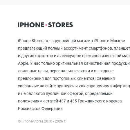
iPhone 12 mini
iPhone 11 Pro Max
iPhone-Stores.ru – крупнейший магазин iPhone в Москве,
предлагающий полный ассортимент смартфонов, планше
и других гаджетов и аксессуаров всемирно известной ма
iPhone 11 Pro
Apple. У нас только оригинальная качественная продукци
лояльные цены, персональные акции и выгодные
предложения для постоянных клиентов! Сведения
iPhone 11
указанные на сайте приведены как справочная информа
и не являются публичной офертой, определяемой
положениями статей 437 и 435 Гражданского кодекса
iPhone XS Max
Российской Федерации
© iPhone-Stores 2010 - 2026 г.