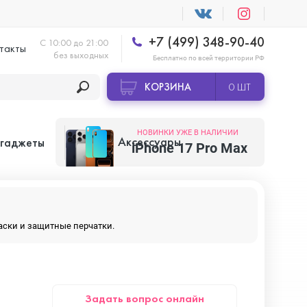
+7 (499) 348-90-40
С 10:00 до 21:00
такты
без выходных
Бесплатно по всей территории РФ
КОРЗИНА
0 ШТ
НОВИНКИ УЖЕ В НАЛИЧИИ
Аксессуары
 гаджеты
iPhone 17 Pro Max
Apple AirTag
маски и защитные перчатки.
Apple HomePod
Задать вопрос онлайн