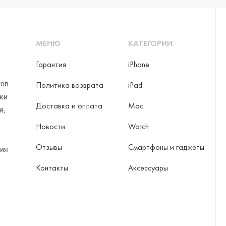
МЕНЮ
КАТЕГОРИИ
Гарантия
iPhone
тов
Политика возврата
iPad
рки
Доставка и оплата
Mac
я,
Новости
Watch
Отзывы
Смартфоны и гаджеты
ция
Контакты
Аксессуары