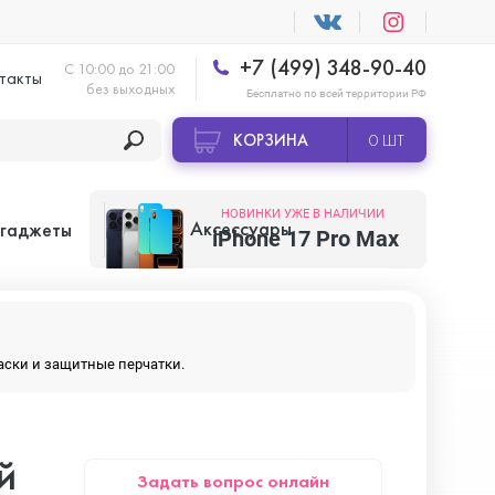
+7 (499) 348-90-40
С 10:00 до 21:00
такты
без выходных
Бесплатно по всей территории РФ
КОРЗИНА
0 ШТ
НОВИНКИ УЖЕ В НАЛИЧИИ
Аксессуары
 гаджеты
iPhone 17 Pro Max
Apple AirTag
маски и защитные перчатки.
Apple HomePod
й
Задать вопрос онлайн