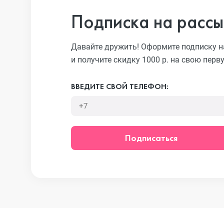
iPhone 13 Pro
Подписка на рассы
Давайте дружить! Оформите подписку н
iPhone 13
и получите скидку 1000 р. на свою перв
ВВЕДИТЕ СВОЙ ТЕЛЕФОН:
iPhone 13 mini
iPhone 12 Pro Max
Подписаться
iPhone 12 Pro
iPhone 12