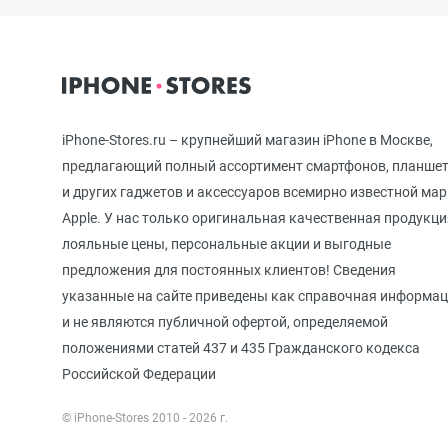
iPhone 12 mini
iPhone 11 Pro Max
iPhone-Stores.ru – крупнейший магазин iPhone в Москве,
предлагающий полный ассортимент смартфонов, планше
и других гаджетов и аксессуаров всемирно известной ма
iPhone 11 Pro
Apple. У нас только оригинальная качественная продукци
лояльные цены, персональные акции и выгодные
предложения для постоянных клиентов! Сведения
iPhone 11
указанные на сайте приведены как справочная информа
и не являются публичной офертой, определяемой
положениями статей 437 и 435 Гражданского кодекса
iPhone XS Max
Российской Федерации
© iPhone-Stores 2010 - 2026 г.