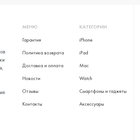
МЕНЮ
КАТЕГОРИИ
Гарантия
iPhone
тов
Политика возврата
iPad
рки
Доставка и оплата
Mac
я,
Новости
Watch
Отзывы
Смартфоны и гаджеты
ция
Контакты
Аксессуары