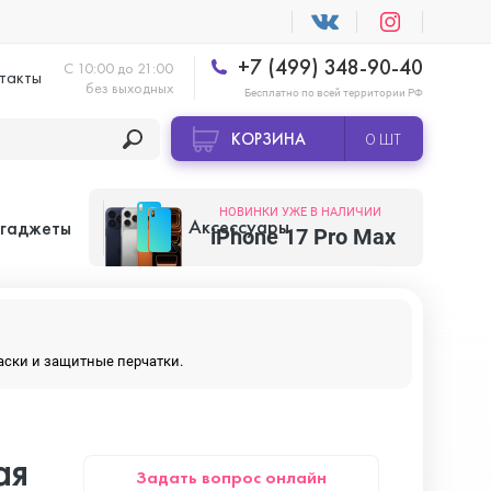
+7 (499) 348-90-40
С 10:00 до 21:00
такты
без выходных
Бесплатно по всей территории РФ
КОРЗИНА
0 ШТ
НОВИНКИ УЖЕ В НАЛИЧИИ
Аксессуары
 гаджеты
iPhone 17 Pro Max
Apple AirTag
маски и защитные перчатки.
Apple HomePod
ая
Задать вопрос онлайн