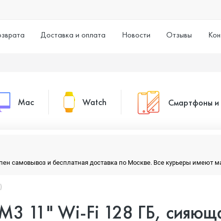
озврата
Доставка и оплата
Новости
Отзывы
Кон
Mac
Watch
Смартфоны и
MacBook Pro
Watch Series 11
Смартфоны
тупен самовывоз и бесплатная доставка по Москве. Все курьеры имеют 
MacBook Air
Watch Series 10
Умные часы
)
 M3 11" Wi-Fi 128 ГБ, сияющ