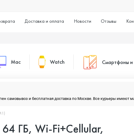
озврата
Доставка и оплата
Новости
Отзывы
Кон
Mac
Watch
Смартфоны и
MacBook Pro
Watch Series 11
Смартфоны
тупен самовывоз и бесплатная доставка по Москве. Все курьеры имеют 
MacBook Air
Watch Series 10
Умные часы
M1)
 64 ГБ, Wi-Fi+Cellular,