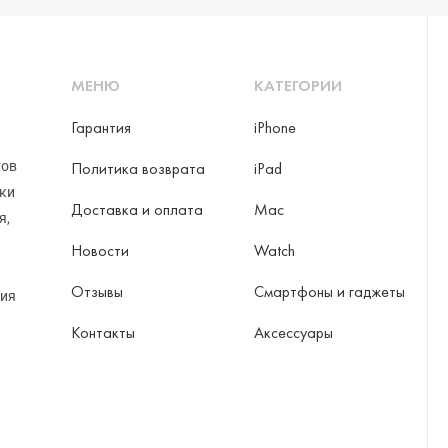
МЕНЮ
КАТЕГОРИИ
Гарантия
iPhone
тов
Политика возврата
iPad
рки
Доставка и оплата
Mac
я,
Новости
Watch
Отзывы
Смартфоны и гаджеты
ция
Контакты
Аксессуары