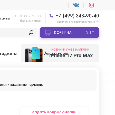
+7 (499) 348-90-40
С 10:00 до 21:00
такты
без выходных
Бесплатно по всей территории РФ
КОРЗИНА
0 ШТ
НОВИНКИ УЖЕ В НАЛИЧИИ
Аксессуары
 гаджеты
iPhone 17 Pro Max
Apple AirTag
маски и защитные перчатки.
Apple HomePod
Задать вопрос онлайн