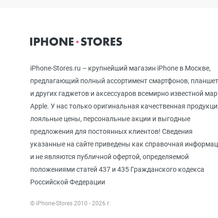
iPhone 12 mini
iPhone 11 Pro Max
iPhone-Stores.ru – крупнейший магазин iPhone в Москве,
предлагающий полный ассортимент смартфонов, планше
и других гаджетов и аксессуаров всемирно известной ма
iPhone 11 Pro
Apple. У нас только оригинальная качественная продукци
лояльные цены, персональные акции и выгодные
предложения для постоянных клиентов! Сведения
iPhone 11
указанные на сайте приведены как справочная информа
и не являются публичной офертой, определяемой
положениями статей 437 и 435 Гражданского кодекса
iPhone XS Max
Российской Федерации
© iPhone-Stores 2010 - 2026 г.