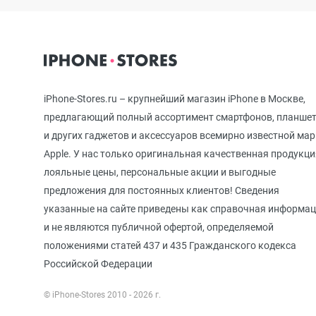
iPhone 12 mini
iPhone 11 Pro Max
iPhone-Stores.ru – крупнейший магазин iPhone в Москве,
предлагающий полный ассортимент смартфонов, планше
и других гаджетов и аксессуаров всемирно известной ма
iPhone 11 Pro
Apple. У нас только оригинальная качественная продукци
лояльные цены, персональные акции и выгодные
предложения для постоянных клиентов! Сведения
iPhone 11
указанные на сайте приведены как справочная информа
и не являются публичной офертой, определяемой
положениями статей 437 и 435 Гражданского кодекса
iPhone XS Max
Российской Федерации
© iPhone-Stores 2010 - 2026 г.