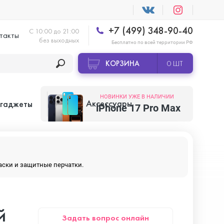
+7 (499) 348-90-40
С 10:00 до 21:00
такты
без выходных
Бесплатно по всей территории РФ
КОРЗИНА
0 ШТ
НОВИНКИ УЖЕ В НАЛИЧИИ
Аксессуары
 гаджеты
iPhone 17 Pro Max
Apple AirTag
маски и защитные перчатки.
Apple HomePod
й
Задать вопрос онлайн