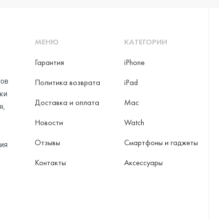
МЕНЮ
КАТЕГОРИИ
Гарантия
iPhone
тов
Политика возврата
iPad
рки
Доставка и оплата
Mac
я,
Новости
Watch
Отзывы
Смартфоны и гаджеты
ция
Контакты
Аксессуары