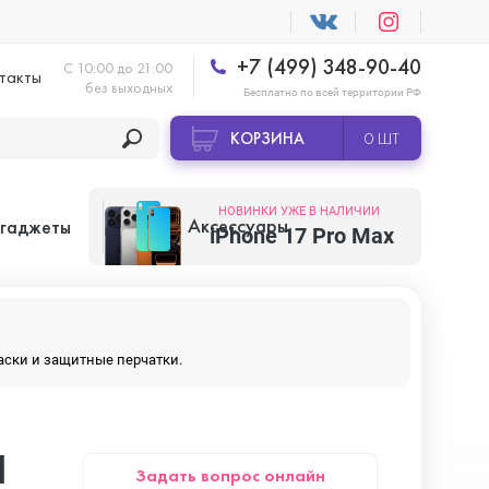
+7 (499) 348-90-40
С 10:00 до 21:00
такты
без выходных
Бесплатно по всей территории РФ
КОРЗИНА
0 ШТ
НОВИНКИ УЖЕ В НАЛИЧИИ
Аксессуары
 гаджеты
iPhone 17 Pro Max
Apple AirTag
маски и защитные перчатки.
Apple HomePod
1
Задать вопрос онлайн