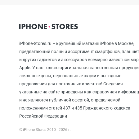
iPhone 12 mini
iPhone 11 Pro Max
iPhone-Stores.ru – крупнейший магазин iPhone в Москве,
предлагающий полный ассортимент смартфонов, планше
и других гаджетов и аксессуаров всемирно известной ма
iPhone 11 Pro
Apple. У нас только оригинальная качественная продукци
лояльные цены, персональные акции и выгодные
предложения для постоянных клиентов! Сведения
iPhone 11
указанные на сайте приведены как справочная информа
и не являются публичной офертой, определяемой
положениями статей 437 и 435 Гражданского кодекса
iPhone XS Max
Российской Федерации
© iPhone-Stores 2010 - 2026 г.