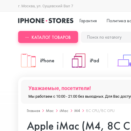
г. Москва, ул. Сущевский Вал 7
Гарантия
Политика в
КАТАЛОГ ТОВАРОВ
iPhone
iPad
iPhone 17 Pro Max
iPad Pro
Уважаемые, посетители!
Мы работаем с 10:00 - 21:00 без выходных. Для Вас дос
iPhone 17 Pro
iPad Air
Главная
Mac
iMac
M4
8C CPU/8C GPU
Apple iMac (M4, 8C C