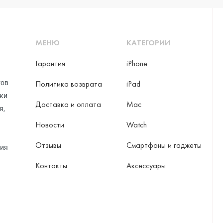
МЕНЮ
КАТЕГОРИИ
Гарантия
iPhone
тов
Политика возврата
iPad
рки
Доставка и оплата
Mac
я,
Новости
Watch
Отзывы
Смартфоны и гаджеты
ция
Контакты
Аксессуары