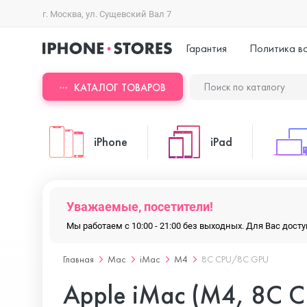
г. Москва, ул. Сущевский Вал 7
Гарантия
Политика в
КАТАЛОГ ТОВАРОВ
iPhone
iPad
iPhone 17 Pro Max
iPad Pro
Уважаемые, посетители!
Мы работаем с 10:00 - 21:00 без выходных. Для Вас дос
iPhone 17 Pro
iPad Air
Главная
Mac
iMac
M4
8C CPU/8C GPU
Apple iMac (M4, 8C 