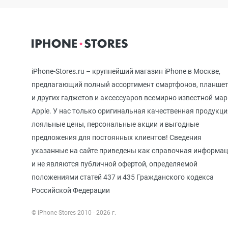
iPhone 12 mini
iPhone 11 Pro Max
iPhone-Stores.ru – крупнейший магазин iPhone в Москве,
предлагающий полный ассортимент смартфонов, планше
и других гаджетов и аксессуаров всемирно известной ма
iPhone 11 Pro
Apple. У нас только оригинальная качественная продукци
лояльные цены, персональные акции и выгодные
предложения для постоянных клиентов! Сведения
iPhone 11
указанные на сайте приведены как справочная информа
и не являются публичной офертой, определяемой
положениями статей 437 и 435 Гражданского кодекса
iPhone XS Max
Российской Федерации
© iPhone-Stores 2010 - 2026 г.