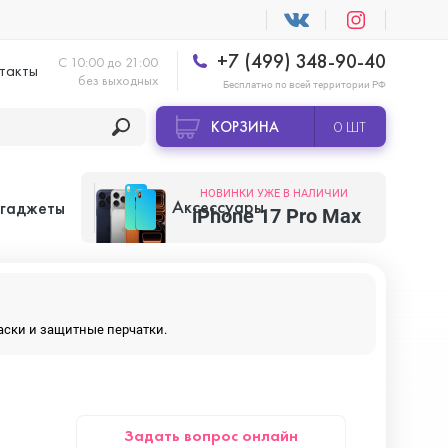
+7 (499) 348-90-40
С 10:00 до 21:00
такты
без выходных
Бесплатно по всей территории РФ
КОРЗИНА
0 ШТ
НОВИНКИ УЖЕ В НАЛИЧИИ
Аксессуары
 гаджеты
iPhone 17 Pro Max
Apple AirTag
маски и защитные перчатки.
Apple HomePod
Задать вопрос онлайн